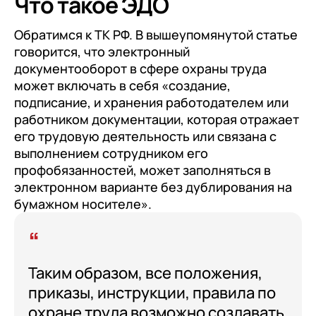
Что такое ЭДО
клиентами (CRM)
1С:CRM
Обратимся к ТК РФ. В вышеупомянутой статье
говорится, что электронный
Лицензии 1С
документооборот в сфере охраны труда
может включать в себя «создание,
Сервисы 1С
подписание, и хранения работодателем или
1С-ЭДО
работником документации, которая отражает
его трудовую деятельность или связана с
1С:Контрагент
выполнением сотрудником его
1С-Отчетность
профобязанностей, может заполняться в
электронном варианте без дублирования на
1С:Фреш
бумажном носителе».
Доки 1С
Таким образом, все положения,
приказы, инструкции, правила по
охране труда возможно создавать