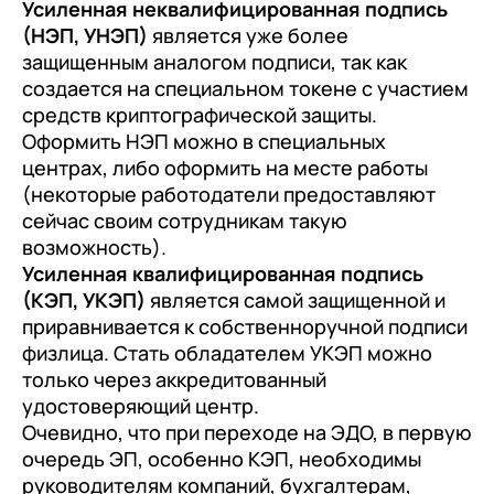
Усиленная неквалифицированная подпись
+7
Номер телефона
(НЭП, УНЭП)
является уже более
+7
Номер телефона
Перейти в корзину
защищенным аналогом подписи, так как
+7
Номер телефона
создается на специальном токене с участием
Отправить
средств криптографической защиты.
Продолжить покупки
Отправить
Оформить НЭП можно в специальных
Я даю согласие на обработку
Персональных
центрах, либо оформить на месте работы
данных
в соответствии с
Политикой
Я даю согласие на обработку
Персональных
(некоторые работодатели предоставляют
Конфиденциальности
данных
в соответствии с
Политикой
сейчас своим сотрудникам такую
Отправить
Конфиденциальности
возможность).
Усиленная квалифицированная подпись
Я даю согласие на обработку
Персональных
(КЭП, УКЭП)
является самой защищенной и
данных
в соответствии с
Политикой
приравнивается к собственноручной подписи
Конфиденциальности
физлица. Стать обладателем УКЭП можно
только через аккредитованный
удостоверяющий центр.
Очевидно, что при переходе на ЭДО, в первую
очередь ЭП, особенно КЭП, необходимы
руководителям компаний, бухгалтерам,