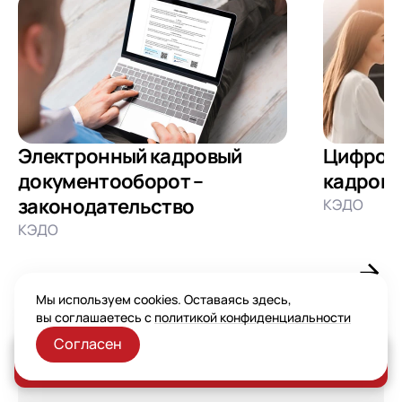
Электронный кадровый
Цифрова
документооборот –
кадрово
законодательство
КЭДО
КЭДО
Мы используем cookies. Оставаясь здесь,
вы соглашаетесь с
политикой конфиденциальности
Согласен
Комментарии
Заказать консультацию