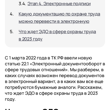
документооборот (КЭДО)
Этап 4. Электронные подписи
Контакты
Переход с Terrasoft CRM на 1С:CRM или
Прочие отрасли
Релокация
1С:Кабинет сотрудника
1С-Битрикс 24
Какую документацию по охране труда
Грейды
Внутренний документооборот (СЭД)
можно перевести в электронную
Истории успеха
1С:Документооборот 8
Что ждет ЭДО в сфере охраны труда
Отзывы сотрудников
в 2023 году
Управление финансами (FRP)
1С:Управление холдингом
WA:Финансист
C 1 марта 2022 года в ТК РФ ввели новую
статью 22.1 «Электронный документооборот в
Отраслевые решения
сфере трудовых отношений». Мы разберем, в
каких случаях возможен перевод документов
Легкая логистика
в электронный вариант, а в каких вам все еще
Бизнес-аналитика (BI)
потребуются бумажные аналоги. Расскажем,
что ждет ЭДО в сфере охраны труда в 2023
1С:Аналитика
году.
Управление взаимоотношениями с