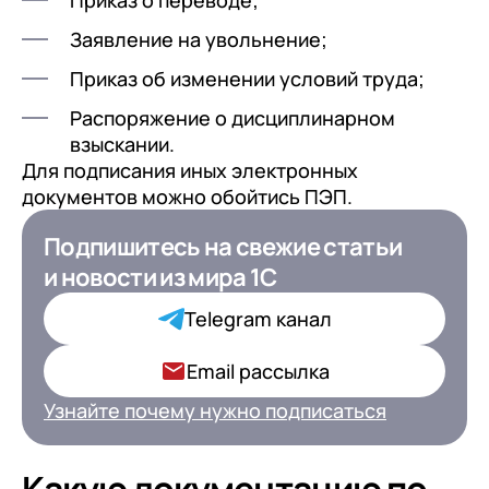
Приказ о переводе;
Заявление на увольнение;
Приказ об изменении условий труда;
Распоряжение о дисциплинарном
взыскании.
Для подписания иных электронных
документов можно обойтись ПЭП.
Подпишитесь на свежие статьи
Подпишитесь на свежие статьи
и новости
и новости
из мира 1С
из мира 1С для ИТ-
Директоров
Telegram канал
Ваша роль в компании*
Email рассылка
Узнайте почему нужно подписаться
Подписаться