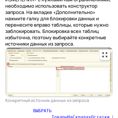
необходимо использовать конструктор
запроса. На вкладке «Дополнительно»
на обработку персональных
нажмите галку для блокировки данных и
данных
перенесите вправо таблицы, которые нужно
заблокировать. Блокировка всех таблиц
избыточна, поэтому выбирайте конкретные
источники данных из запроса.
Конкретный источник данных из запроса
	 ВЫБРАТЬ

	        ТоварыНаСкладахОстатки.Н