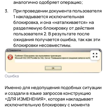
с клиентами (CRM)
аналогично одобряет операцию;
1С:CRM
При проведении документа пользователя
1 накладывается исключительная
Лицензии 1С
блокировка, и она «наталкивается» на
разделяемую блокировку от действия
Сервисы 1С
пользователя 2. В результате после
1С-ЭДО
ожидания получается ошибка, так как эти
блокировки несовместимы.
1С:Контрагент
1С-Отчетность
1С:Фреш
Доки 1С
Ошибка
Именно для недопущения подобных ситуации
и создали в языке запросов конструкцию
«ДЛЯ ИЗМЕНЕНИЯ», которая накладывает
исключительную блокировку с момента