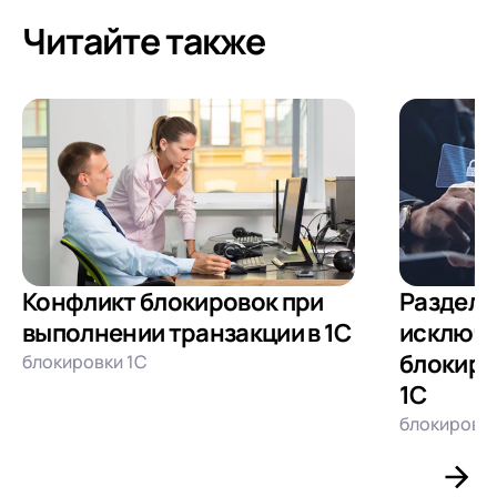
Читайте также
Конфликт блокировок при
Разделя
выполнении транзакции в 1С
исключ
блокиро
блокировки 1С
1С
блокировки