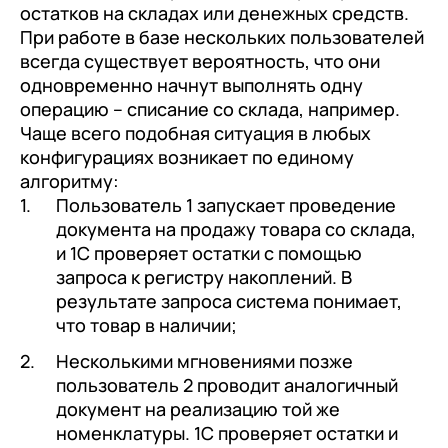
документооборот (КЭДО)
остатков на складах или денежных средств.
Контакты
Переход с Terrasoft CRM на 1С:CRM или
Прочие отрасли
Релокация
При работе в базе нескольких пользователей
1С:Кабинет сотрудника
1С-Битрикс 24
всегда существует вероятность, что они
Грейды
Внутренний документооборот (СЭД)
одновременно начнут выполнять одну
Истории успеха
операцию – списание со склада, например.
1С:Документооборот 8
Чаще всего подобная ситуация в любых
Отзывы сотрудников
конфигурациях возникает по единому
Управление финансами (FRP)
алгоритму:
1С:Управление холдингом
Пользователь 1 запускает проведение
документа на продажу товара со склада,
WA:Финансист
и 1С проверяет остатки с помощью
запроса к регистру накоплений. В
Отраслевые решения
результате запроса система понимает,
Легкая логистика
что товар в наличии;
Бизнес-аналитика (BI)
Несколькими мгновениями позже
пользователь 2 проводит аналогичный
1С:Аналитика
документ на реализацию той же
Управление взаимоотношениями
номенклатуры. 1С проверяет остатки и