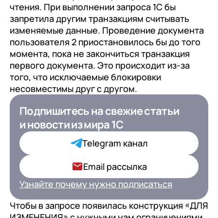
чтения. При выполнении запроса 1С бы
запретила другим транзакциям считывать
изменяемые данные. Проведение документа
пользователя 2 приостановилось бы до того
момента, пока не закончиться транзакция
первого документа. Это происходит из-за
того, что исключаемые блокировки
несовместимы друг с другом.
Подпишитесь на свежие статьи
Подпишитесь на свежие статьи
и новости
и новости
из мира 1С
из мира 1С для ИТ-
Директоров
Telegram канал
Ваша роль в компании*
Email рассылка
Узнайте почему нужно подписаться
Чтобы в запросе появилась конструкция «ДЛЯ
Подписаться
ИЗМЕНЕНИЯ» с нужными нам ограничениями,