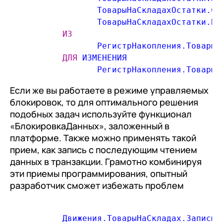
	        ТоварыНаСкладахОстатки.С
	        ТоварыНаСкладахОстатки.КоличествоОстаток КАК КоличествоОстаток

ИЗ
	        РегистрНакопления.ТоварыНаСкладах.Остатки КАК ТоварыНаСкладахОстатки

ДЛЯ
 ИЗМЕНЕНИЯ

Если же вы работаете в режиме управляемых
блокировок, то для оптимального решения
подобных задач используйте функционал
«БлокировкаДанных», заложенный в
платформе. Также можно применять такой
прием, как запись с последующим чтением
данных в транзакции. Грамотно комбинируя
эти приемы программирования, опытный
разработчик сможет избежать проблем
одновременного доступа к данным.
	 Движения.ТоварыНаСкладах.Записыв