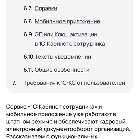
с клиентами (CRM)
Справки
1С:CRM
Мобильное приложение
Лицензии 1С
ЭП или Ключ активации
Сервисы 1С
в 1С:Кабинете сотрудника
1С-ЭДО
Тексты уведомлений
1С:Контрагент
Общие особенности
1С-Отчетность
Требования к 1С:КС от пользователей
1С:Фреш
Доки 1С
Сервис «1С:Кабинет сотрудника» и
мобильное приложение уже работают в
штатном режиме и обеспечивают кадровый
электронный документооборот организаций.
Рассказываем о функциональных