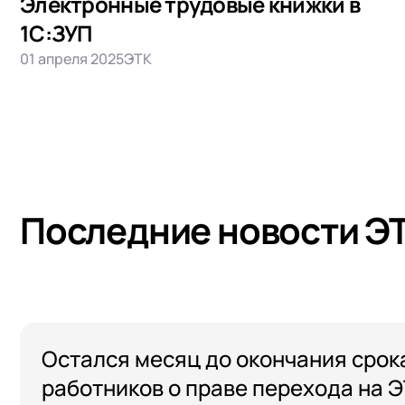
Электронные трудовые книжки в
1С:ЗУП
01 апреля 2025
ЭТК
Последние новости Э
Остался месяц до окончания сро
работников о праве перехода на 
+7
Номер