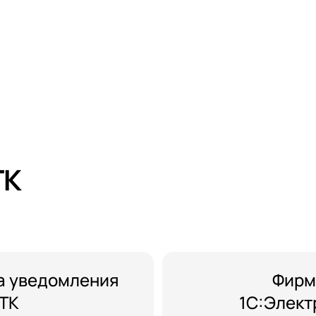
ТК
ка уведомления
Фирм
ЭТК
1С:Элект
 телефона