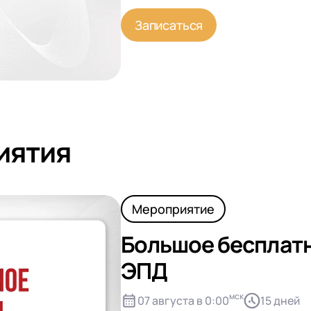
Записаться
иятия
Мероприятие
Большое бесплатн
ЭПД
мск
07 августа в 0:00
15 дней