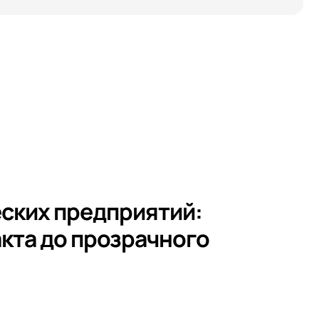
тикой
тикой
тикой
ских предприятий:
акта до прозрачного