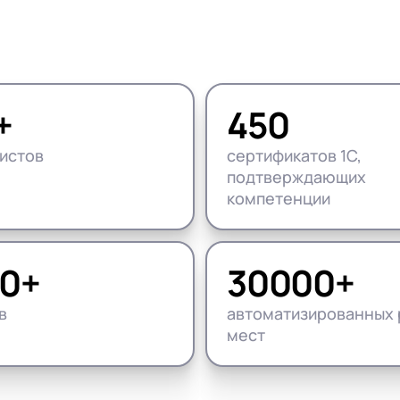
нтооборот 8
е финансами (FRP)
ение холдингом
сист
+
450
истов
сертификатов 1С,
подтверждающих
компетенции
0+
30000+
в
автоматизированных 
мест