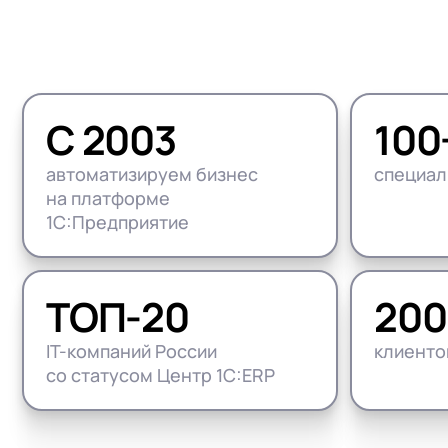
1С:Докуме
(HRM)
1С:Комплексная автоматизация
Управлени
Бизнес-аналитика (BI)
1С:ERP Управление предприятием
1С:Управл
Импортозамещение на 1С
1С:ERP Управление холдингом
WA:Финан
С 2003
100
Все задачи автоматизации
1С:Корпорация
автоматизируем бизнес
специал
1С:УПП
на платформе
1С:Предприятие
ТОП-20
200
IT-компаний России
клиенто
со статусом Центр 1С:ERP