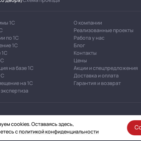
 со двора)
Схема проезда
ммы 1С
О компании
1С
Реализованные проекты
ии по 1С
Работа у нас
ение 1С
Блог
 1С
Контакты
1С
Цены
ия на базе 1С
Акции и спецпредложения
1С
Доставка и оплата
ещение на 1С
Гарантия и возврат
 экспертиза
уем cookies. Оставаясь здесь,
С
етесь с
политикой конфиденциальности