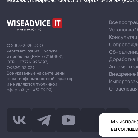
Москва, ул. Марксистская, д.34, корп.7, 3-й этаж (вход
Все програ
Установка 
Консультац
Сопровожд
© 2003–2026 ООО
«Автоматизация — услуги
Обновление
и проекты» (ИНН 7721601681,
Доработка 
ОГРН 1077761925493,
Автоматизац
ОКВЭД 62.02)
Все указанные на сайте цены
Внедрение 
носят информационный характер
Импортозам
и не являются публичной
Отраслевая
офертой (ст. 437 ГК РФ)
Мы использ
вы соглаша