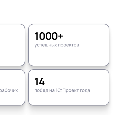
Подробнее
Подробнее
Посмотреть проекты
Что входит
Что входит
Открыть вакансии
1000+
успешных проектов
14
рабочих
побед на 1С:Проект года