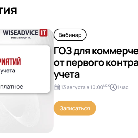
тия
Вебинар
ГОЗ для коммерче
от первого контр
учета
мск
13 августа в 10:00
1 час
Записаться