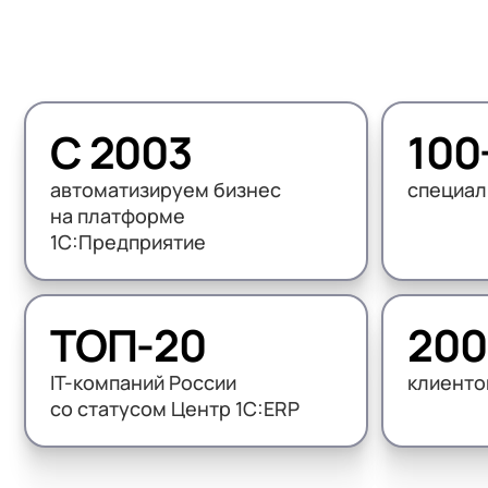
1С:Докуме
(HRM)
1С:Комплексная автоматизация
Управлени
Бизнес-аналитика (BI)
1С:ERP Управление предприятием
1С:Управл
Импортозамещение на 1С
1С:ERP Управление холдингом
WA:Финан
С 2003
100
Все задачи автоматизации
1С:Корпорация
автоматизируем бизнес
специал
1С:УПП
на платформе
1С:Предприятие
ТОП-20
200
IT-компаний России
клиенто
со статусом Центр 1С:ERP