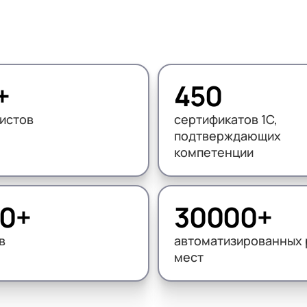
нтооборот 8
е финансами (FRP)
ение холдингом
сист
+
450
истов
сертификатов 1С,
подтверждающих
компетенции
0+
30000+
в
автоматизированных 
мест