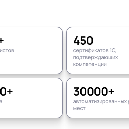
нтооборот 8
е финансами (FRP)
ение холдингом
сист
+
450
истов
сертификатов 1С,
подтверждающих
компетенции
0+
30000+
в
автоматизированных 
мест