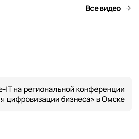
Все видео
тикой
тикой
тикой
e-IT на региональной конференции
ля цифровизации бизнеса» в Омске