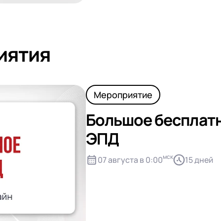
иятия
Мероприятие
Большое бесплатн
ЭПД
мск
07 августа в 0:00
15 дней