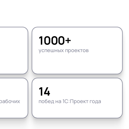
Подробнее
Подробнее
Посмотреть проекты
Что входит
Что входит
Открыть вакансии
1000+
успешных проектов
14
рабочих
побед на 1С:Проект года