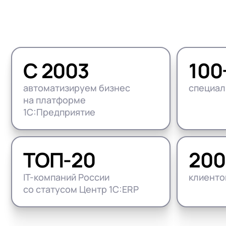
1С:Докуме
(HRM)
1С:Комплексная автоматизация
Управлени
Бизнес-аналитика (BI)
1С:ERP Управление предприятием
1С:Управл
Импортозамещение на 1С
1С:ERP Управление холдингом
WA:Финан
С 2003
100
Все задачи автоматизации
1С:Корпорация
автоматизируем бизнес
специал
1С:УПП
на платформе
1С:Предприятие
ТОП-20
200
IT-компаний России
клиенто
со статусом Центр 1С:ERP