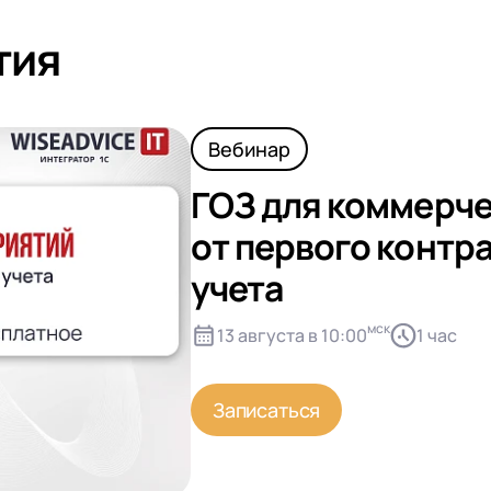
тия
Вебинар
ГОЗ для коммерче
от первого контр
учета
мск
13 августа в 10:00
1 час
Записаться