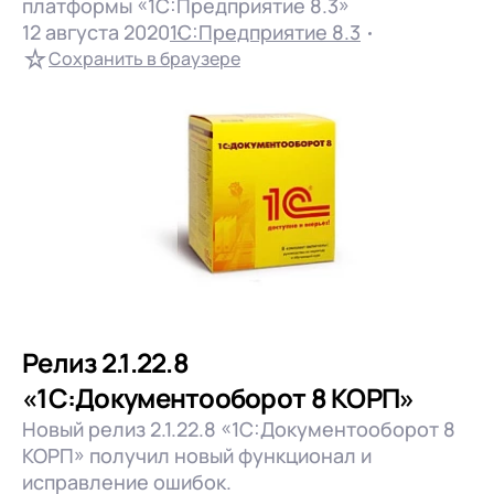
клиентами (CRM)
платформы «1С:Предприятие 8.3»
12 августа 2020
1С:Предприятие 8.3
1С:CRM
Сохранить в браузере
Подробнее..
Лицензии 1С
Сервисы 1С
1С-ЭДО
1С:Контрагент
1С-Отчетность
1С:Фреш
Доки 1С
Релиз 2.1.22.8
«1С:Документооборот 8 КОРП»
Новый релиз 2.1.22.8 «1С:Документооборот 8
КОРП» получил новый функционал и
исправление ошибок.