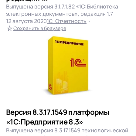
документооборот (КЭДО)
Контакты
Выпущена версия 3.1.7.1.82 «1С:Библиотека
Переход с Terrasoft CRM на 1С:CRM или
Прочие отрасли
Релокация
1С:Кабинет сотрудника
электронных документов», редакция 1.7
1С-Битрикс 24
12 августа 2020
1С-Отчетность
Грейды
Внутренний документооборот (СЭД)
Сохранить в браузере
Истории успеха
Подробнее..
1С:Документооборот 8
Отзывы сотрудников
Управление финансами (FRP)
1С:Управление холдингом
WA:Финансист
Отраслевые решения
Легкая логистика
Бизнес-аналитика (BI)
Версия 8.3.17.1549 платформы
1С:Аналитика
«1С:Предприятие 8.3»
Выпущена версия 8.3.17.1549 технологической
Управление взаимоотношениями с