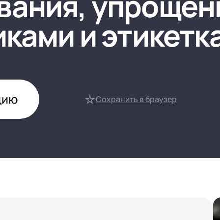
вания, упрощен
нтооборот 8
иками и этикетк
е финансами (FRP)
ение холдингом
сист
цию
Сохранить в браузер