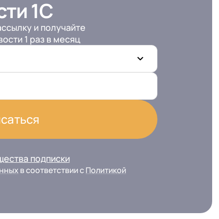
сти 1С
ссылку и получайте
ости 1 раз в месяц
саться
щества подписки
анных
в соответствии с
Политикой