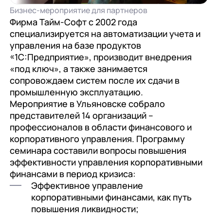
документооборот (КЭДО)
Контакты
Бизнес-мероприятие для партнеров
Переход с Terrasoft CRM на 1С:CRM или
Прочие отрасли
Релокация
1С:Кабинет сотрудника
Фирма Тайм-Софт с 2002 года
1С-Битрикс 24
специализируется на автоматизации учета и
Грейды
Внутренний документооборот (СЭД)
управления на базе продуктов
Истории успеха
«1С:Предприятие», производит внедрения
1С:Документооборот 8
«под ключ», а также занимается
Отзывы сотрудников
Управление финансами (FRP)
сопровождаем систем после их сдачи в
промышленную эксплуатацию.
1С:Управление холдингом
Мероприятие в Ульяновске собрало
WA:Финансист
представителей 14 организаций –
профессионалов в области финансового и
Отраслевые решения
корпоративного управления. Программу
семинара составили вопросы повышения
Легкая логистика
эффективности управления корпоративными
Бизнес-аналитика (BI)
финансами в период кризиса:
Эффективное управление
1С:Аналитика
корпоративными финансами, как путь
повышения ликвидности;
Управление взаимоотношениями