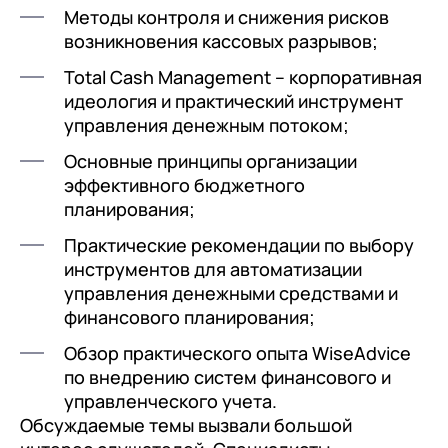
с клиентами (CRM)
Методы контроля и снижения рисков
1С:CRM
возникновения кассовых разрывов;
Total Cash Management – корпоративная
Лицензии 1С
идеология и практический инструмент
Сервисы 1С
управления денежным потоком;
1С-ЭДО
Основные принципы организации
эффективного бюджетного
1С:Контрагент
планирования;
1С-Отчетность
Практические рекомендации по выбору
1С:Фреш
инструментов для автоматизации
управления денежными средствами и
Доки 1С
финансового планирования;
Обзор практического опыта WiseAdvice
по внедрению систем финансового и
управленческого учета.
Обсуждаемые темы вызвали большой