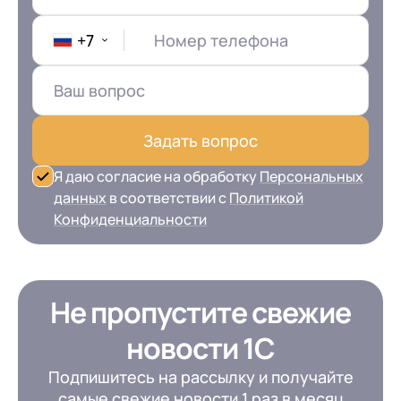
+7
Номер телефона
Задать вопрос
Я даю согласие на обработку
Персональных
данных
в соответствии с
Политикой
Конфиденциальности
Не пропустите свежие
новости 1С
+7
Номер телефона
+7
Номер телефона
Перейти в корзину
Подпишитесь на рассылку и получайте
+7
Номер телефона
самые свежие новости 1 раз в месяц