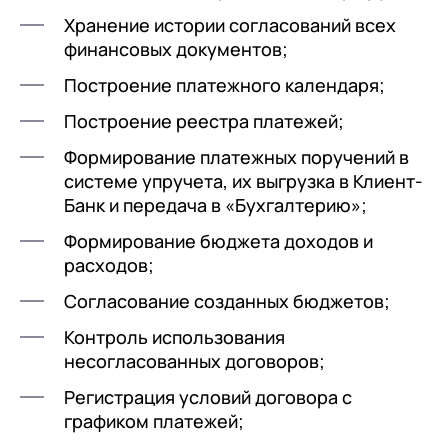
клиентами (CRM)
Хранение истории согласований всех
1С:CRM
финансовых документов;
Лицензии 1С
Построение платежного календаря;
Построение реестра платежей;
Сервисы 1С
Формирование платежных поручений в
1С-ЭДО
системе упручета, их выгрузка в Клиент-
1С:Контрагент
Банк и передача в «Бухгалтерию»;
1С-Отчетность
Формирование бюджета доходов и
расходов;
1С:Фреш
Согласование созданных бюджетов;
Доки 1С
Контроль использования
несогласованных договоров;
Регистрация условий договора с
графиком платежей;