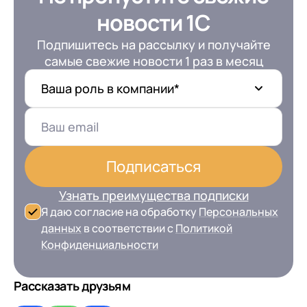
+7
Номер телефона
+7
Номер телефона
новости 1С
Перейти в корзину
+7
Номер телефона
Подпишитесь на рассылку и получайте
Отправить
самые свежие новости 1 раз в месяц
Продолжить покупки
Отправить
Я даю согласие на обработку
Персональных
Ваша роль в компании*
данных
в соответствии с
Политикой
Я даю согласие на обработку
Персональных
Конфиденциальности
данных
в соответствии с
Политикой
Отправить
Конфиденциальности
Я даю согласие на обработку
Персональных
Подписаться
данных
в соответствии с
Политикой
Конфиденциальности
Узнать преимущества подписки
Я даю согласие на обработку
Персональных
данных
в соответствии с
Политикой
Конфиденциальности
Рассказать друзьям