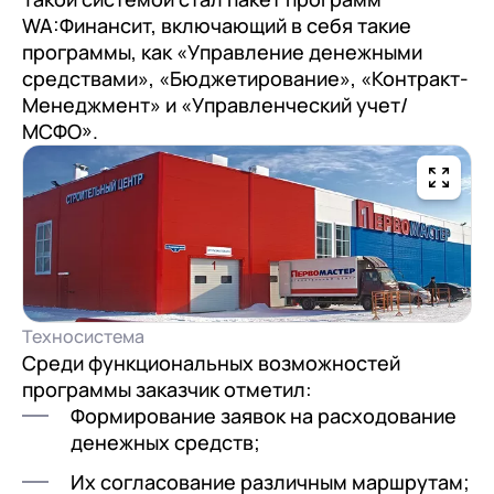
документооборот (КЭДО)
Контакты
WA:Финансит, включающий в себя такие
Переход с Terrasoft CRM на 1С:CRM или
Прочие отрасли
Релокация
1С:Кабинет сотрудника
программы, как «Управление денежными
1С-Битрикс 24
Грейды
средствами», «Бюджетирование», «Контракт-
Внутренний документооборот (СЭД)
Менеджмент» и «Управленческий учет/
Истории успеха
МСФО».
1С:Документооборот 8
Отзывы сотрудников
Управление финансами (FRP)
1С:Управление холдингом
WA:Финансист
Отраслевые решения
Техносистема
Легкая логистика
Среди функциональных возможностей
программы заказчик отметил:
Бизнес-аналитика (BI)
Формирование заявок на расходование
1С:Аналитика
денежных средств;
Управление взаимоотношениями с
Их согласование различным маршрутам;