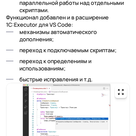
клиентами (CRM)
параллельной работы над отдельными
скриптами.
1С:CRM
Функционал добавлен и в расширение
Лицензии 1С
1C:Executor для VS Code:
механизмы автоматического
Сервисы 1С
дополнения;
1С-ЭДО
переход к подключаемым скриптам;
1С:Контрагент
переход к определениям и
использованиям;
1С-Отчетность
быстрые исправления и т.д.
1С:Фреш
Доки 1С