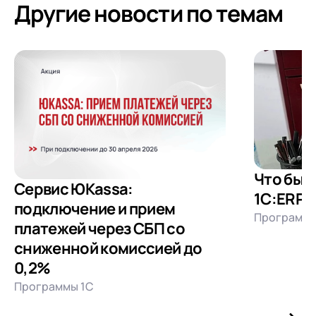
Другие новости по темам
Что был
Сервис ЮKassa:
1С:ERP 
подключение и прием
Программы
платежей через СБП со
сниженной комиссией до
0,2%
Программы 1С