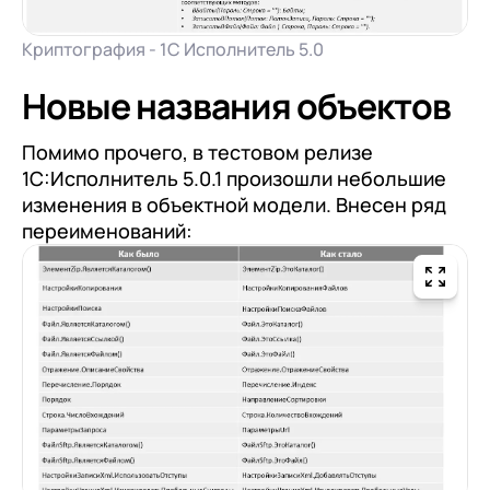
+7
Номер телефона
+7
Номер телефона
Перейти в корзину
Криптография - 1С Исполнитель 5.0
+7
Номер телефона
Отправить
Новые названия объектов
Продолжить покупки
Отправить
Я даю согласие на обработку
Персональных
Помимо прочего, в тестовом релизе
данных
в соответствии с
Политикой
Я даю согласие на обработку
Персональных
1С:Исполнитель 5.0.1 произошли небольшие
Конфиденциальности
данных
в соответствии с
Политикой
изменения в объектной модели. Внесен ряд
Отправить
Конфиденциальности
переименований:
Я даю согласие на обработку
Персональных
данных
в соответствии с
Политикой
Конфиденциальности