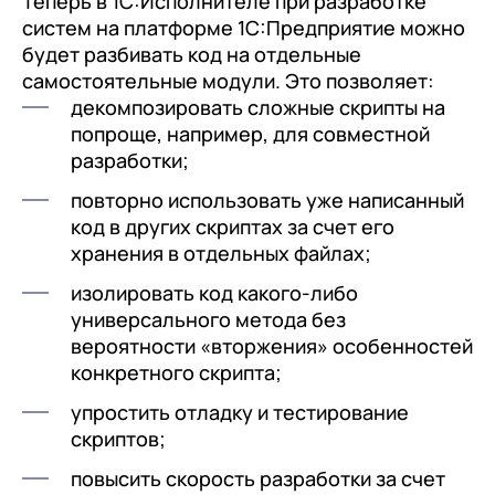
Теперь в 1С:Исполнителе при разработке
документооборот (КЭДО)
Контакты
систем на платформе 1С:Предприятие можно
Переход с Terrasoft CRM на 1С:CRM или
Прочие отрасли
Релокация
1С:Кабинет сотрудника
будет разбивать код на отдельные
1С-Битрикс 24
Грейды
самостоятельные модули. Это позволяет:
Внутренний документооборот (СЭД)
декомпозировать сложные скрипты на
Истории успеха
1С:Документооборот 8
попроще, например, для совместной
Отзывы сотрудников
разработки;
Управление финансами (FRP)
повторно использовать уже написанный
1С:Управление холдингом
код в других скриптах за счет его
хранения в отдельных файлах;
WA:Финансист
изолировать код какого-либо
Отраслевые решения
универсального метода без
вероятности «вторжения» особенностей
Легкая логистика
конкретного скрипта;
Бизнес-аналитика (BI)
упростить отладку и тестирование
1С:Аналитика
скриптов;
Управление взаимоотношениями с
повысить скорость разработки за счет