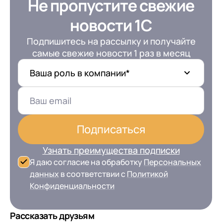
Не пропустите свежие
новости 1С
Подпишитесь на рассылку и получайте
самые свежие новости 1 раз в месяц
Ваша роль в компании*
+7
Номер телефона
+7
Номер телефона
Перейти в корзину
Подписаться
+7
Номер телефона
Узнать преимущества подписки
Отправить
Продолжить покупки
Я даю согласие на обработку
Персональных
Отправить
Я даю согласие на обработку
Персональных
данных
в соответствии с
Политикой
Конфиденциальности
данных
в соответствии с
Политикой
Я даю согласие на обработку
Персональных
Конфиденциальности
данных
в соответствии с
Политикой
Отправить
Рассказать друзьям
Конфиденциальности