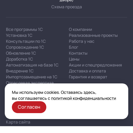
Схема проезда
Все программы 1С
О компании
Установка 1С
Реализованные проекты
Консультации по 1С
Работа у нас
Сопровождение 1С
Блог
Обновление 1С
Контакты
Доработка 1С
Цены
Автоматизация на базе 1С
Акции и спецпредложения
Внедрение 1С
Доставка и оплата
Импортозамещение на 1С
Гарантия и возврат
Отраслевая экспертиза
Мы используем cookies. Оставаясь здесь,
вы соглашаетесь с
политикой конфиденциальности
Корпоративная политика в отношении персональных
данных
Согласен
Политика конфиденциальности
Публичная оферта
Карта сайта