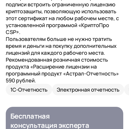
с клиентами (CRM)
подписи встроить ограниченную лицензию
криптозащиты, позволяющую использовать
1С:CRM
этот сертификат на любом рабочем месте, с
Лицензии 1С
установленной программой «КриптоПро
CSP».
Сервисы 1С
Пользователям больше не нужно тратить
время и деньги на покупку дополнительных
1С-ЭДО
лицензий для каждого рабочего места.
1С:Контрагент
Рекомендованная розничная стоимость
продукта «Расширение лицензии на
1С-Отчетность
программный продукт «Астрал-Отчетность»
1С:Фреш
590 рублей.
Доки 1С
1С-Отчетность
Электронная отчетность
Бесплатная
консультация эксперта