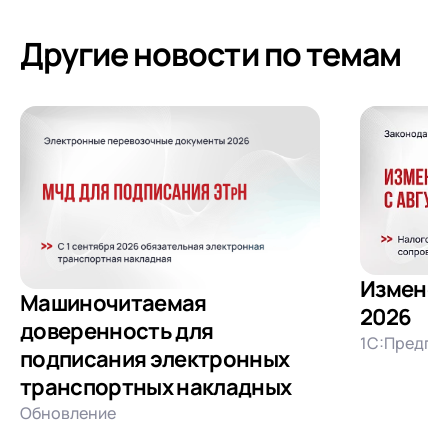
Другие новости по темам
Изменени
Машиночитаемая
2026
доверенность для
1С:Предпри
подписания электронных
транспортных накладных
Обновление