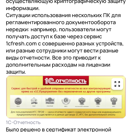
осуществляющую криптографическую защиту
документооборот (КЭДО)
Контакты
информации.
Переход с Terrasoft CRM на 1С:CRM или
Прочие отрасли
Релокация
1С:Кабинет сотрудника
Ситуации использования нескольких ПК для
1С-Битрикс 24
Грейды
регламентированного документооборота
Внутренний документооборот (СЭД)
нередки: например, пользователи могут
Истории успеха
1С:Документооборот 8
получать доступ к базе через сервис
Отзывы сотрудников
1cfresh.com с совершенно разных устройств,
Управление финансами (FRP)
или разные сотрудники могут вести разные
виды отчетности. Все это приводит к
1С:Управление холдингом
дополнительным расходам на лицензии
WA:Финансист
защиты.
Отраслевые решения
Легкая логистика
Бизнес-аналитика (BI)
1С:Аналитика
1С-Отчетность
Управление взаимоотношениями
Было решено в сертификат электронной