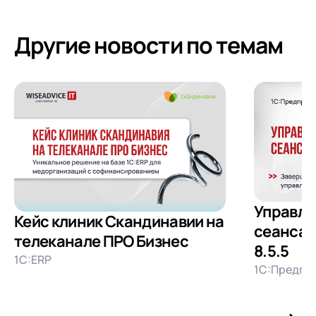
Я даю согласие на обработку
Персональных
данных
в соответствии с
Политикой
Другие новости по темам
Конфиденциальности
Управле
Кейс клиник Скандинавии на
сеансам
телеканале ПРО Бизнес
8.5.5
1С:ERP
1С:Предпри