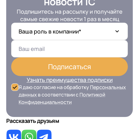
новости 1С
клиентами (CRM)
Подпишитесь на рассылку и получайте
1С:CRM
самые свежие новости 1 раз в месяц
Лицензии 1С
Ваша роль в компании*
Сервисы 1С
1С-ЭДО
1С:Контрагент
Подписаться
1С-Отчетность
Узнать преимущества подписки
1С:Фреш
Я даю согласие на обработку
Персональных
Доки 1С
данных
в соответствии с
Политикой
Конфиденциальности
Рассказать друзьям