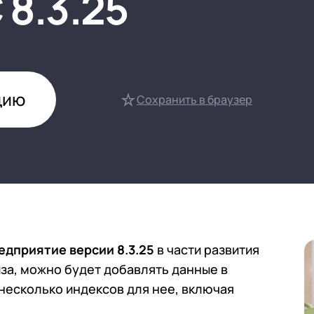
 8.3.25
нтооборот 8
е финансами (FRP)
ение холдингом
сист
цию
Сохранить в браузер
едприятие версии 8.3.25
в части развития
за, можно будет добавлять данные в
есколько индексов для нее, включая