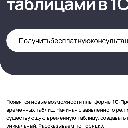
таблицами в 1С
1С:Докуме
(HRM)
1С:Комплексная автоматизация
Управлени
Бизнес-аналитика (BI)
1С:ERP Управление предприятием
1С:Управл
Импортозамещение на 1С
1С:ERP Управление холдингом
WA:Финан
Получить
бесплатную
консульта
Все задачи автоматизации
1С:Корпорация
1С:УПП
Появятся новые возможности платформы
1С:Пр
временных таблиц. Начиная с заявленного рели
существующую временную таблицу, создавать н
уникальный. Рассказываем по порядку.