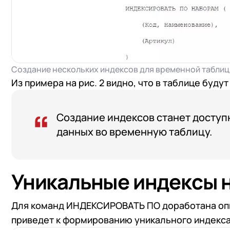
+7
Номер
+7
Номер
Перейти в корзину
Я даю согласие на об
Создание нескольких индексов для временной табли
Конфиденциальности
Я даю согласие на об
Из примера на рис. 2 видно, что в таблице будут
Конфиденциальности
Я даю согласие на об
Создание индексов станет досту
Конфиденциальности
данных во временную таблицу.
Уникальные индексы 
Для команд ИНДЕКСИРОВАТЬ ПО доработана оп
приведет к формированию уникального индекса