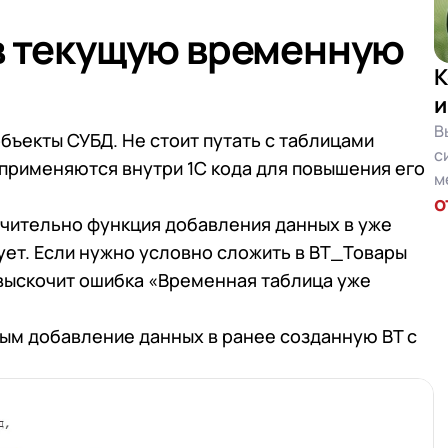
в текущую временную
К
и
В
бъекты СУБД. Не стоит путать с таблицами
с
 применяются внутри 1С кода для повышения его
м
о
лючительно функция добавления данных в уже
ет. Если нужно условно сложить в ВТ_Товары
 выскочит ошибка «Временная таблица уже
ным добавление данных в ранее созданную ВТ с