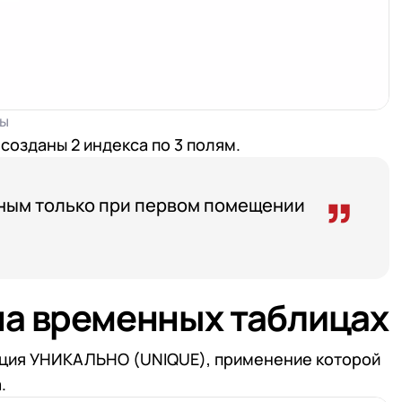
 телефона
 телефона
Продолжить покупки
Отправить
Отправить
работку
Персональных данных
в соответствии с
Поли
цы
работку
Персональных данных
в соответствии с
Поли
 созданы 2 индекса по 3 полям.
Отправить
работку
Персональных данных
в соответствии с
Поли
пным только при первом помещении
на временных таблицах
ция УНИКАЛЬНО (UNIQUE), применение которой
.