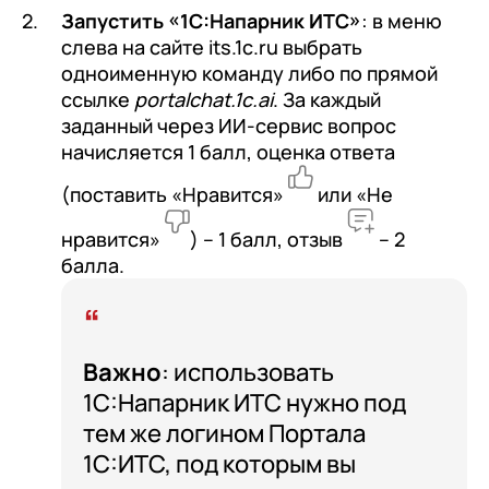
Запустить «1С:Напарник ИТС»
: в меню
слева на сайте its.1c.ru выбрать
одноименную команду либо по прямой
ссылке
portalchat.1c.ai
. За каждый
заданный через ИИ-сервис вопрос
начисляется 1 балл, оценка ответа
(поставить «Нравится»
или «Не
нравится»
) – 1 балл, отзыв
– 2
балла.
Важно
: использовать
1С:Напарник ИТС нужно под
тем же логином Портала
1С:ИТС, под которым вы