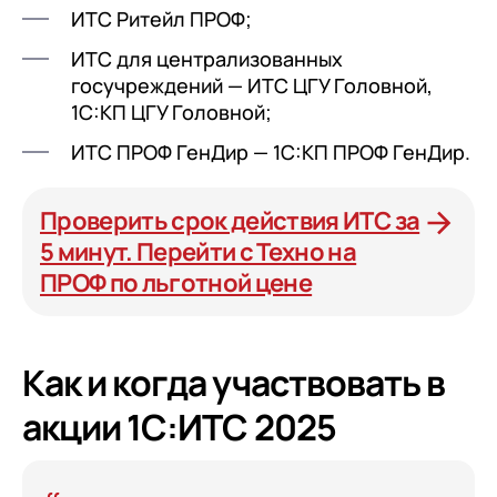
клиентами (CRM)
ИТС Ритейл ПРОФ;
1С:CRM
ИТС для централизованных
госучреждений — ИТС ЦГУ Головной,
Лицензии 1С
1С:КП ЦГУ Головной;
Сервисы 1С
ИТС ПРОФ ГенДир — 1С:КП ПРОФ ГенДир.
1С-ЭДО
Проверить срок действия ИТС за
1С:Контрагент
5 минут. Перейти с Техно на
1С-Отчетность
ПРОФ по льготной цене
1С:Фреш
Доки 1С
Как и когда участвовать в
акции 1С:ИТС 2025