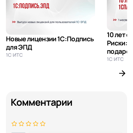
10 лет 
Новые лицензии 1С:Подпись
Риски: 
для ЭПД
подаро
1С:ИТС
1С:ИТС
Комментарии