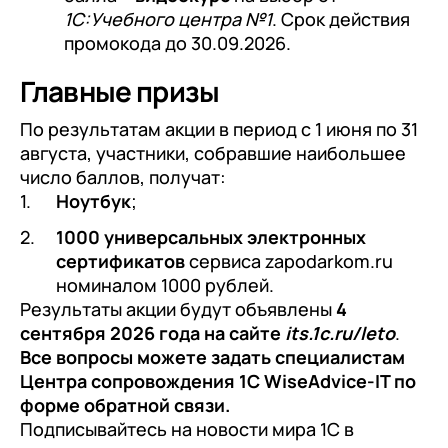
1С:Учебного центра №1
. Срок действия
промокода до 30.09.2026.
Главные призы
По результатам акции в период с 1 июня по 31
августа, участники, собравшие наибольшее
число баллов, получат:
Ноутбук
;
1000 универсальных электронных
сертификатов
сервиса zapodarkom.ru
номиналом 1000 рублей.
Результаты акции будут объявлены
4
сентября 2026 года на сайте
its.1c.ru/leto
.
+7
Номер телефона
Все вопросы можете задать специалистам
+7
Номер телефона
Перейти в корзину
Центра сопровождения 1С WiseAdvice-IT по
+7
Номер телефона
форме обратной связи.
Отправить
Подписывайтесь на новости мира 1С в
Продолжить покупки