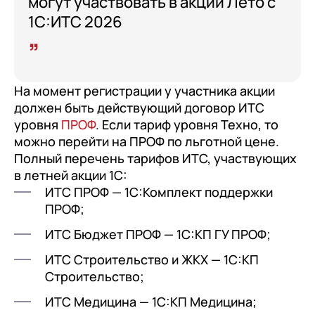
могут участвовать в акции Лето с
документооборот (КЭДО)
Контакты
1С:ИТС 2026
Переход с Terrasoft CRM на 1С:CRM или
Прочие отрасли
Релокация
1С:Кабинет сотрудника
1С-Битрикс 24
Грейды
Внутренний документооборот (СЭД)
Истории успеха
1С:Документооборот 8
На момент регистрации у участника акции
Отзывы сотрудников
должен быть действующий договор ИТС
Управление финансами (FRP)
уровня
ПРОФ
. Если тариф уровня Техно, то
1С:Управление холдингом
можно перейти на ПРОФ по льготной цене.
Полный перечень тарифов ИТС, участвующих
WA:Финансист
в летней акции 1С:
ИТС ПРОФ — 1С:Комплект поддержки
Отраслевые решения
ПРОФ;
Легкая логистика
ИТС Бюджет ПРОФ — 1С:КП ГУ ПРОФ;
Бизнес-аналитика (BI)
ИТС Строительство и ЖКХ — 1С:КП
1С:Аналитика
Строительство;
ИТС Медицина — 1С:КП Медицина;
Управление взаимоотношениями с