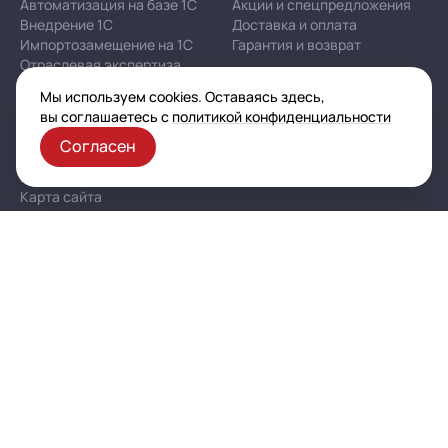
Автоматизация на базе 1С
Акции и спецпредложения
Внедрение 1С
Доставка и оплата
Импортозамещение на 1С
Гарантия и возврат
Отраслевая экспертиза
Мы используем cookies. Оставаясь здесь,
Корпоративная политика в отношении персональных
вы соглашаетесь с
политикой конфиденциальности
данных
Согласен
Политика конфиденциальности
Публичная оферта
Карта сайта
© 2003–2026 ООО «Автоматизация — услуги и проекты»
(ИНН 7721601681, ОГРН 1077761925493, ОКВЭД 62.02)
Все указанные на сайте цены носят информационный характер
и не являются публичной офертой (ст. 437 ГК РФ)