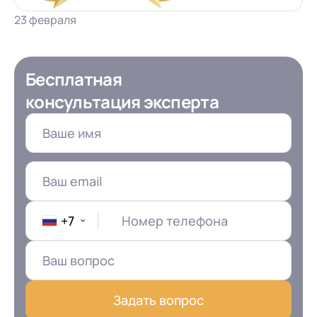
клиентами (CRM)
23 февраля
1С:CRM
Лицензии 1С
Бесплатная
Сервисы 1С
консультация эксперта
1С-ЭДО
1С:Контрагент
1С-Отчетность
1С:Фреш
Доки 1С
+7
Номер телефона
Задать вопрос