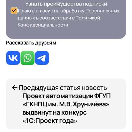
Узнать преимущества подписки
Я даю согласие на обработку
Персональных
данных
в соответствии с
Политикой
Конфиденциальности
+7
Номер телефона
+7
Номер телефона
Перейти в корзину
+7
Номер телефона
Рассказать друзьям
Отправить
Продолжить покупки
Отправить
Я даю согласие на обработку
Персональных
данных
в соответствии с
Политикой
Я даю согласие на обработку
Персональных
Конфиденциальности
данных
в соответствии с
Политикой
Отправить
Предыдущая статья новость
Конфиденциальности
Проект автоматизации ФГУП
Я даю согласие на обработку
Персональных
данных
в соответствии с
Политикой
«ГКНПЦ им. М.В. Хруничева»
Конфиденциальности
выдвинут на конкурс
«1С:Проект года»