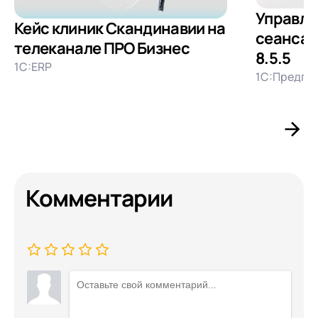
Управле
Кейс клиник Скандинавии на
сеансам
телеканале ПРО Бизнес
8.5.5
1С:ERP
1С:Предпри
Комментарии