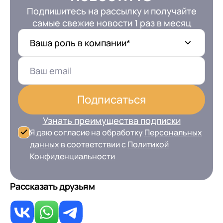
Подпишитесь на рассылку и получайте
самые свежие новости 1 раз в месяц
Ваша роль в компании*
Подписаться
+7
Номер телефона
+7
Номер телефона
Перейти в корзину
Узнать преимущества подписки
+7
Номер телефона
Я даю согласие на обработку
Персональных
Отправить
данных
в соответствии с
Политикой
Продолжить покупки
Отправить
Конфиденциальности
Я даю согласие на обработку
Персональных
данных
в соответствии с
Политикой
Я даю согласие на обработку
Персональных
Рассказать друзьям
Конфиденциальности
данных
в соответствии с
Политикой
Отправить
Конфиденциальности
Я даю согласие на обработку
Персональных