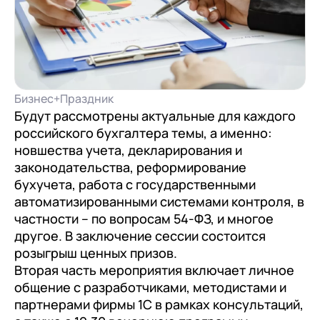
документооборот (КЭДО)
Контакты
Переход с Terrasoft CRM на 1С:CRM или
Прочие отрасли
Релокация
1С:Кабинет сотрудника
1С-Битрикс 24
Грейды
Внутренний документооборот (СЭД)
Истории успеха
1С:Документооборот 8
Бизнес+Праздник
Отзывы сотрудников
Управление финансами (FRP)
Будут рассмотрены актуальные для каждого
российского бухгалтера темы, а именно:
1С:Управление холдингом
новшества учета, декларирования и
WA:Финансист
законодательства, реформирование
бухучета, работа с государственными
Отраслевые решения
автоматизированными системами контроля, в
частности – по вопросам 54-ФЗ, и многое
Легкая логистика
другое. В заключение сессии состоится
розыгрыш ценных призов.
Бизнес-аналитика (BI)
Вторая часть мероприятия включает личное
1С:Аналитика
общение с разработчиками, методистами и
партнерами фирмы 1С в рамках консультаций,
Управление взаимоотношениями