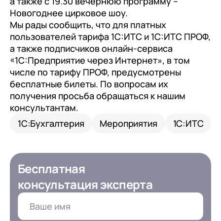
а также с 19.30 вечернюю программу –
с клиентами (CRM)
Новогоднее цирковое шоу.
1С:CRM
Мы рады сообщить, что для платных
пользователей тарифа 1С:ИТС и 1С:ИТС ПРОФ,
Лицензии 1С
а также подписчиков онлайн-сервиса
«1С:Предприятие через Интернет», в том
Сервисы 1С
числе по тарифу ПРОФ, предусмотрены
1С-ЭДО
бесплатные билеты. По вопросам их
получения просьба обращаться к нашим
1С:Контрагент
консультантам.
1С-Отчетность
1С:Бухгалтерия
Мероприятия
1С:ИТС
1С:Фреш
Доки 1С
Бесплатная
консультация эксперта