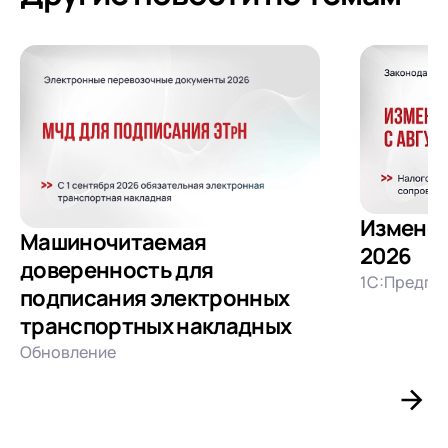
Изменени
Машиночитаемая
2026
доверенность для
1С:Предпри
подписания электронных
транспортных накладных
Обновление