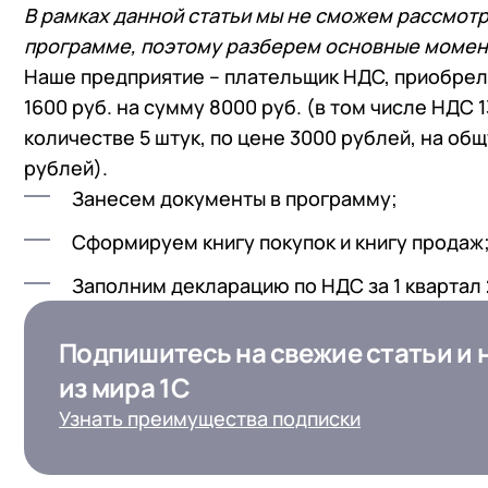
В рамках данной статьи мы не сможем рассмотр
программе, поэтому разберем основные момен
Наше предприятие – плательщик НДС, приобрел
1600 руб. на сумму 8000 руб. (в том числе НДС 1
количестве 5 штук, по цене 3000 рублей, на общ
рублей).
Занесем документы в программу;
Сформируем книгу покупок и книгу продаж
Заполним декларацию по НДС за 1 квартал 
Подпишитесь на свежие статьи и 
Подпишитесь на свежие статьи
из мира 1С
из мира 1С для ИТ-Директоров
Узнать преимущества подписки
Ваша роль в компании*