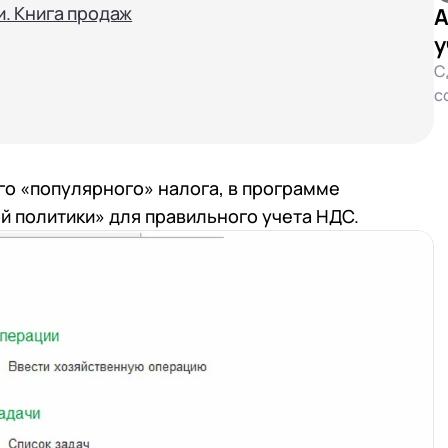
. Книга продаж
А
у
С
с
го «популярного» налога, в программе
й политики» для правильного учета НДС.