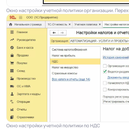
+7
Номер
Окно настройки учетной политики организации. Перех
+7
Номер
Перейти в корзину
Я даю согласие на об
Конфиденциальности
Я даю согласие на об
Конфиденциальности
Я даю согласие на об
Конфиденциальности
Окно настройки учетной политики по НДС