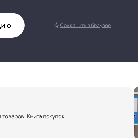
нтооборот 8
е финансами (FRP)
цию
ение холдингом
Сохранить в браузер
сист
товаров. Книга покупок