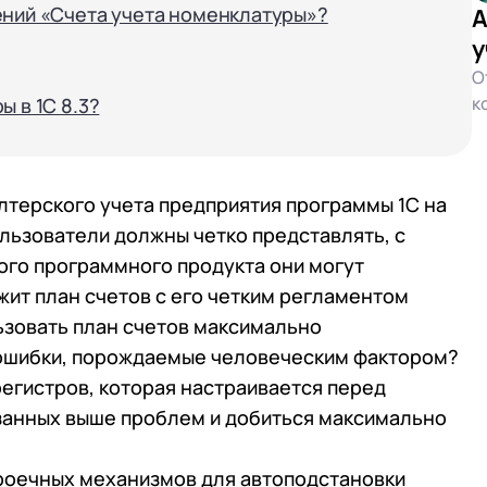
ений «Счета учета номенклатуры»?
А
у
О
к
ы в 1С 8.3?
лтерского учета предприятия программы 1С на
ользователи должны четко представлять, с
ого программного продукта они могут
жит план счетов с его четким регламентом
ьзовать план счетов максимально
 ошибки, порождаемые человеческим фактором?
регистров, которая настраивается перед
азанных выше проблем и добиться максимально
троечных механизмов для автоподстановки