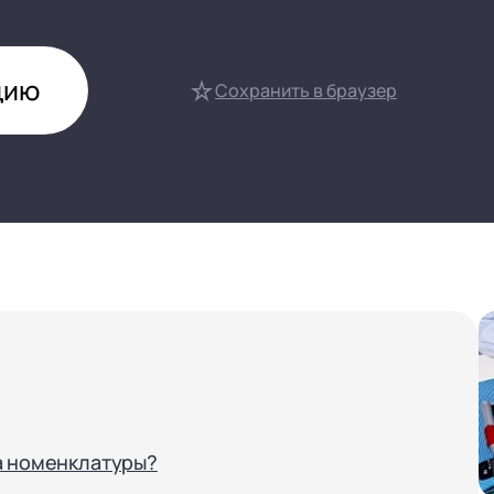
нтооборот 8
е финансами (FRP)
цию
ение холдингом
Сохранить в браузер
сист
а номенклатуры?