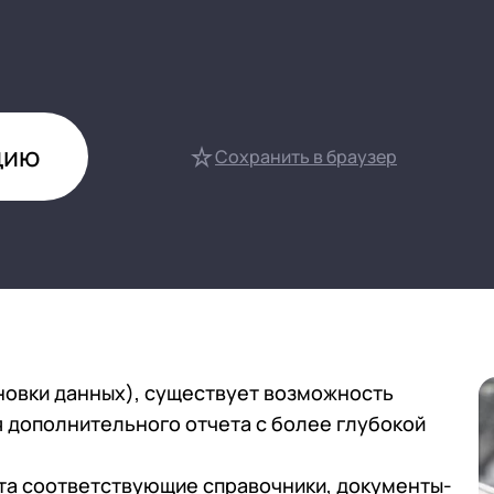
нтооборот 8
е финансами (FRP)
ение холдингом
сист
цию
Сохранить в браузер
новки данных), существует возможность
 дополнительного отчета с более глубокой
ета соответствующие справочники, документы-