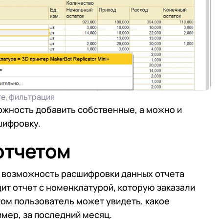
 телефона
 телефона
Продолжить покупки
Отправить
Отправить
работку
Персональных данных
в соответствии с
Поли
работку
Персональных данных
в соответствии с
Поли
Отправить
е, фильтрация
работку
Персональных данных
в соответствии с
Поли
ожность добавить собственные, а можно и
шифровку.
отчетом
 возможность расшифровки данных отчета
ит отчет с номенклатурой, которую заказали
ом пользователь может увидеть, какое
имер, за последний месяц.