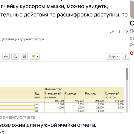
 ячейку курсором мышки, можно увидеть,
ительные действия по расшифровке доступны, то
О
П
с
Р
о
 ячейку отчета
возможна для нужной ячейки отчета,
ой.