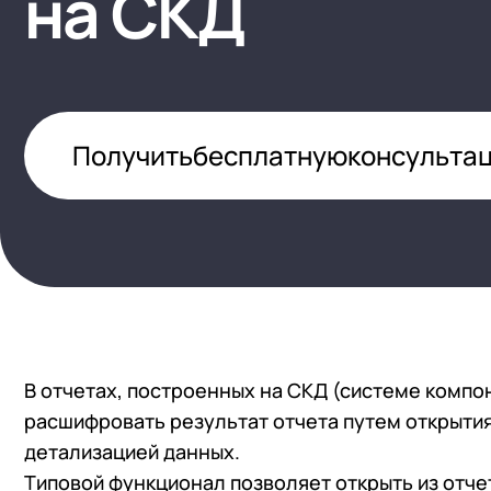
на СКД
1С:Докуме
(HRM)
1С:Комплексная автоматизация
Управлени
Бизнес-аналитика (BI)
1С:ERP Управление предприятием
1С:Управл
Импортозамещение на 1С
1С:ERP Управление холдингом
WA:Финан
Получить
бесплатную
консульта
Все задачи автоматизации
1С:Корпорация
1С:УПП
В отчетах, построенных на СКД (системе компо
расшифровать результат отчета путем открытия
детализацией данных.
Типовой функционал позволяет открыть из отч