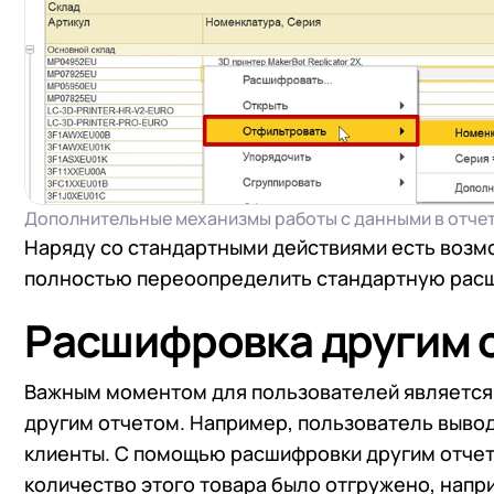
+7
Номер
+7
Номер
Перейти в корзину
Я даю согласие на об
Конфиденциальности
Я даю согласие на об
Конфиденциальности
Дополнительные механизмы работы с данными в отчет
Я даю согласие на об
Наряду со стандартными действиями есть возм
Конфиденциальности
полностью переоопределить стандартную рас
Расшифровка другим 
Важным моментом для пользователей является
другим отчетом. Например, пользователь вывод
клиенты. С помощью расшифровки другим отчет
количество этого товара было отгружено, напр