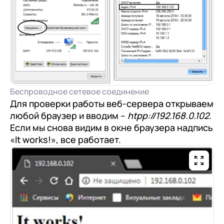
+7
Номер телефона
+7
Номер телефона
Перейти в корзину
+7
Номер телефона
Отправить
Продолжить покупки
Отправить
Я даю согласие на обработку
Персональных
данных
в соответствии с
Политикой
Я даю согласие на обработку
Персональных
Беспроводное сетевое соединение
Конфиденциальности
данных
в соответствии с
Политикой
Отправить
Для проверки работы веб-сервера открываем
Конфиденциальности
любой браузер и вводим –
htpp://192.168.0.102.
Я даю согласие на обработку
Персональных
Если мы снова видим в окне браузера надпись
данных
в соответствии с
Политикой
«It works!», все работает.
Конфиденциальности