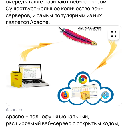
очередь также называют веб-сервером.
документооборот (КЭДО)
Контакты
Существует большое количество веб-
Переход с Terrasoft CRM на 1С:CRM или
Прочие отрасли
Релокация
1С:Кабинет сотрудника
1С-Битрикс 24
серверов, и самым популярным из них
Грейды
является Apache.
Внутренний документооборот (СЭД)
Истории успеха
1С:Документооборот 8
Отзывы сотрудников
Управление финансами (FRP)
1С:Управление холдингом
WA:Финансист
Отраслевые решения
Легкая логистика
Бизнес-аналитика (BI)
Apache
1С:Аналитика
Apache – полнофункциональный,
Управление взаимоотношениями с
расширяемый веб-сервер с открытым кодом,