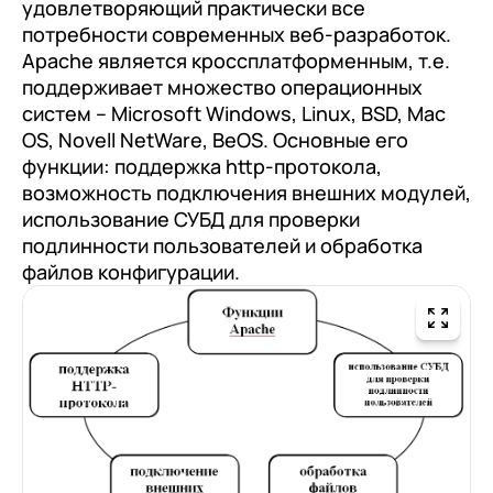
клиентами (CRM)
удовлетворяющий практически все
потребности современных веб-разработок.
1С:CRM
Apache является кроссплатформенным, т.е.
поддерживает множество операционных
Лицензии 1С
систем – Microsoft Windows, Linux, BSD, Mac
Сервисы 1С
OS, Novell NetWare, BeOS. Основные его
функции: поддержка http-протокола,
1С-ЭДО
возможность подключения внешних модулей,
1С:Контрагент
использование СУБД для проверки
подлинности пользователей и обработка
1С-Отчетность
файлов конфигурации.
1С:Фреш
Доки 1С