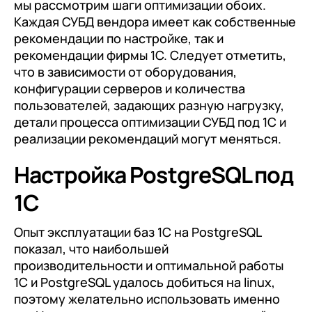
документооборот (КЭДО)
мы рассмотрим шаги оптимизации обоих.
Контакты
Каждая СУБД вендора имеет как собственные
Переход с Terrasoft CRM на 1С:CRM или
Прочие отрасли
Релокация
1С:Кабинет сотрудника
1С-Битрикс 24
рекомендации по настройке, так и
Грейды
рекомендации фирмы 1С. Следует отметить,
Внутренний документооборот (СЭД)
что в зависимости от оборудования,
Истории успеха
1С:Документооборот 8
конфигурации серверов и количества
Отзывы сотрудников
пользователей, задающих разную нагрузку,
Управление финансами (FRP)
детали процесса оптимизации СУБД под 1С и
1С:Управление холдингом
реализации рекомендаций могут меняться.
WA:Финансист
Настройка PostgreSQL под
Отраслевые решения
1С
Легкая логистика
Опыт эксплуатации баз 1С на PostgreSQL
Бизнес-аналитика (BI)
показал, что наибольшей
производительности и оптимальной работы
1С:Аналитика
1С и PostgreSQL удалось добиться на linux,
поэтому желательно использовать именно
Управление взаимоотношениями