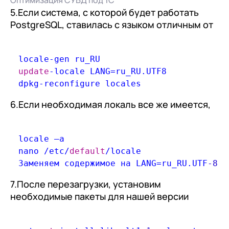
Оптимизация СУБД под 1С
5.Если система, с которой будет работать
PostgreSQL, ставилась с языком отличным от
русского, необходимо создать новые локали:
locale
-
update
-
locale LANG
=
ru_RU.UTF8

dpkg
-
6.Если необходимая локаль все же имеется,
устанавливаем ее по умолчанию:
locale –a

nano 
/
etc
/
default
/
locale

Заменяем содержимое на LANG
=
ru_RU.UTF
-8
7.После перезагрузки, установим
необходимые пакеты для нашей версии
PostgreSQL: