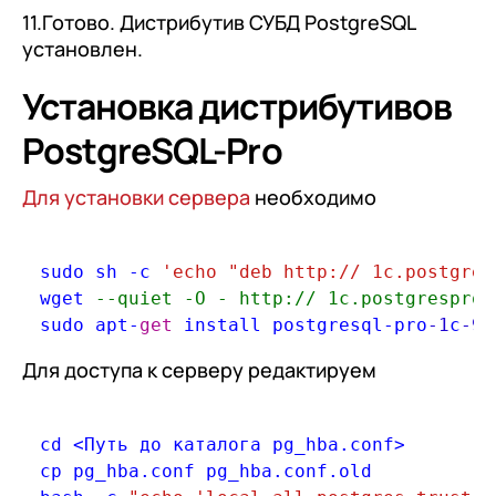
11.Готово. Дистрибутив СУБД PostgreSQL
установлен.
Установка дистрибутивов
PostgreSQL-Pro
Для установки сервера
необходимо
выполнить подряд следующие команды:
sudo sh 
-
c 
'echo "deb http:// 1c.postgres
wget 
--quiet -O - http:// 1c.postgrespro.
sudo apt
-
get
 install postgresql
-
pro
-1
c
-9.
Для доступа к серверу редактируем
параметры в файле
pg_hba.conf
сd <Путь до каталога pg_hba.conf>

cp pg_hba.conf pg_hba.conf.old
