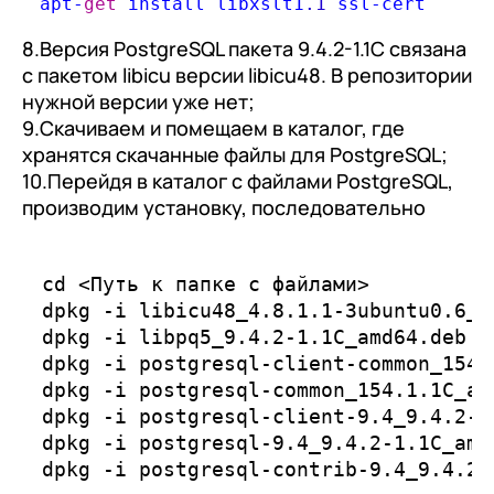
apt
-
get
 install libxslt1
.1
 ssl
-
8.Версия PostgreSQL пакета 9.4.2-1.1C связана
с пакетом libicu версии libicu48. В репозитории
нужной версии уже нет;
9.Скачиваем и помещаем в каталог, где
хранятся скачанные файлы для PostgreSQL;
10.Перейдя в каталог с файлами PostgreSQL,
производим установку, последовательно
набирая следующие команды:
cd <Путь к папке с файлами>

dpkg -i libicu48_4.8.1.1-3ubuntu0.6_am
dpkg -i libpq5_9.4.2-1.1C_amd64.deb

dpkg -i postgresql-client-common_154.1
dpkg -i postgresql-common_154.1.1C_all
dpkg -i postgresql-client-9.4_9.4.2-1.
dpkg -i postgresql-9.4_9.4.2-1.1C_amd6