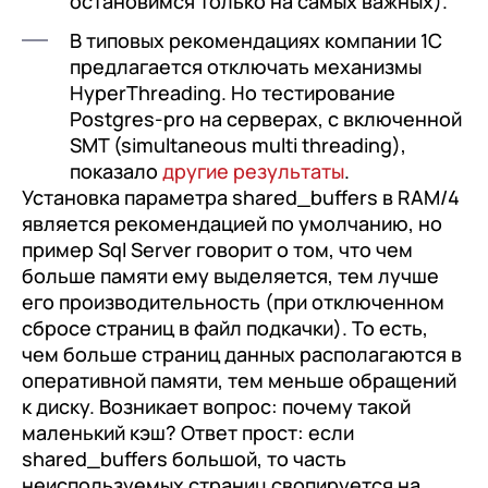
остановимся только на самых важных).
В типовых рекомендациях компании 1С
предлагается отключать механизмы
HyperThreading. Но тестирование
Postgres-pro на серверах, с включенной
SMT (simultaneous multi threading),
показало
другие результаты
.
Установка параметра shared_buffers в RAM/4
является рекомендацией по умолчанию, но
пример Sql Server говорит о том, что чем
больше памяти ему выделяется, тем лучше
его производительность (при отключенном
сбросе страниц в файл подкачки). То есть,
чем больше страниц данных располагаются в
оперативной памяти, тем меньше обращений
к диску. Возникает вопрос: почему такой
маленький кэш? Ответ прост: если
shared_buffers большой, то часть
неиспользуемых страниц свопируется на