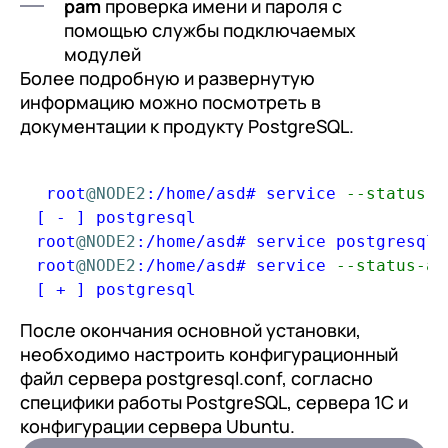
Отправить
pam
проверка имени и пароля с
Продолжить покупки
помощью службы подключаемых
Отправить
Я даю согласие на обработку
Персональных
модулей
данных
в соответствии с
Политикой
Я даю согласие на обработку
Персональных
Более подробную и развернутую
Конфиденциальности
данных
в соответствии с
Политикой
информацию можно посмотреть в
Отправить
документации к продукту PostgreSQL.
Конфиденциальности
Далее необходимо запустить сервер:
Я даю согласие на обработку
Персональных
данных
в соответствии с
Политикой
 root
@NODE2
:
/
home
/
asd# service 
--status-a
Конфиденциальности
[ 
-
 ] postgresql

root
@NODE2
:
/
home
/
asd# service postgresql 
root
@NODE2
:
/
home
/
asd# service 
--status-al
[ 
+
После окончания основной установки,
необходимо настроить конфигурационный
файл сервера postgresql.conf, согласно
специфики работы PostgreSQL, сервера 1С и
конфигурации сервера Ubuntu.