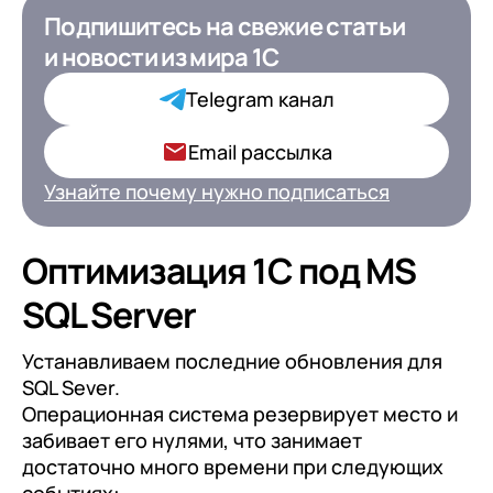
Подпишитесь на свежие статьи
Подпишитесь на свежие статьи
и новости
и новости
из мира 1С
из мира 1С для ИТ-
Директоров
Telegram канал
Ваша роль в компании*
Email рассылка
Узнайте почему нужно подписаться
Подписаться
Оптимизация 1С под MS
SQL Server
на обработку персональных
данных
Устанавливаем последние обновления для
SQL Sever.
Операционная система резервирует место и
забивает его нулями, что занимает
достаточно много времени при следующих