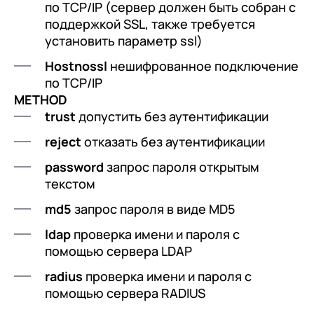
по TCP/IP (сервер должен быть собран с
поддержкой SSL, также требуется
установить параметр ssl)
Hostnossl
нешифрованное подключение
по TCP/IP
METHOD
trust
допустить без аутентификации
reject
отказать без аутентификации
password
запрос пароля открытым
текстом
md5
запрос пароля в виде MD5
ldap
проверка имени и пароля с
помощью сервера LDAP
+7
Номер телефона
+7
Номер телефона
radius
проверка имени и пароля с
Перейти в корзину
+7
Номер телефона
помощью сервера RADIUS