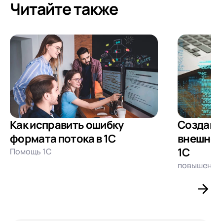
Читайте также
Как исправить ошибку
Создани
формата потока в 1С
внешней
1С
Помощь 1С
повышение