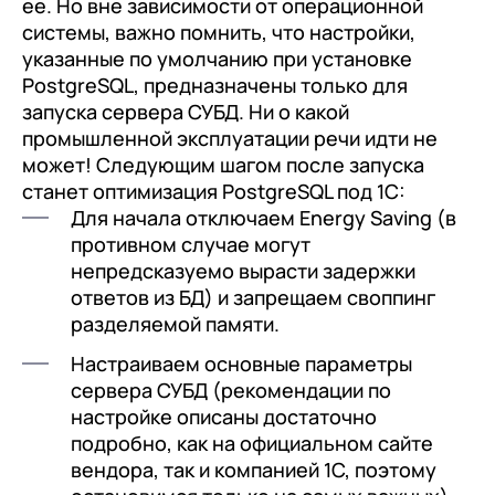
с клиентами (CRM)
ее. Но вне зависимости от операционной
системы, важно помнить, что настройки,
1С:CRM
указанные по умолчанию при установке
PostgreSQL, предназначены только для
Лицензии 1С
запуска сервера СУБД. Ни о какой
промышленной эксплуатации речи идти не
Сервисы 1С
может! Следующим шагом после запуска
1С-ЭДО
станет оптимизация PostgreSQL под 1С:
Для начала отключаем Energy Saving (в
1С:Контрагент
противном случае могут
1С-Отчетность
непредсказуемо вырасти задержки
ответов из БД) и запрещаем своппинг
1С:Фреш
разделяемой памяти.
Доки 1С
Настраиваем основные параметры
сервера СУБД (рекомендации по
настройке описаны достаточно
подробно, как на официальном сайте
вендора, так и компанией 1С, поэтому