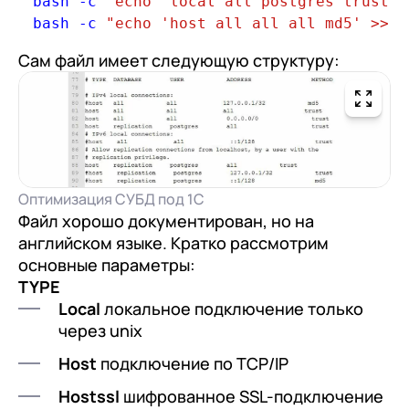
bash 
-
c 
"echo 'local all postgres trust' 
bash 
-
c 
"echo 'host all all all md5' >> p
Сам файл имеет следующую структуру:
Оптимизация СУБД под 1С
Файл хорошо документирован, но на
английском языке. Кратко рассмотрим
основные параметры:
TYPE
Local
локальное подключение только
через unix
Host
подключение по TCP/IP
Hostssl
шифрованное SSL-подключение