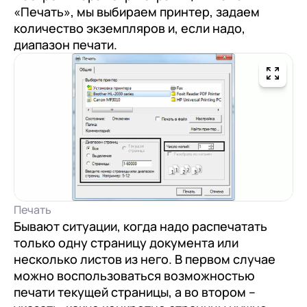
«Печать», мы выбираем принтер, задаем
количество экземпляров и, если надо,
диапазон печати.
+7
Номер телефона
+7
Номер телефона
Перейти в корзину
+7
Номер телефона
Отправить
Продолжить покупки
Печать
Отправить
Я даю согласие на обработку
Персональных
Бывают ситуации, когда надо распечатать
только одну страницу документа или
данных
в соответствии с
Политикой
Я даю согласие на обработку
Персональных
несколько листов из него. В первом случае
Конфиденциальности
данных
в соответствии с
Политикой
Отправить
можно воспользоваться возможностью
Конфиденциальности
печати текущей страницы, а во втором –
Я даю согласие на обработку
Персональных