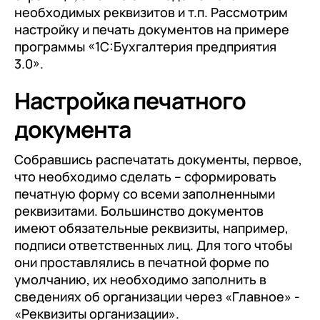
документооборот (КЭДО)
необходимых реквизитов и т.п. Рассмотрим
Контакты
Переход с Terrasoft CRM на 1С:CRM или
Прочие отрасли
Релокация
настройку и печать документов на примере
1С:Кабинет сотрудника
1С-Битрикс 24
программы «1С:Бухгалтерия предприятия
Грейды
Внутренний документооборот (СЭД)
3.0».
Истории успеха
1С:Документооборот 8
Настройка печатного
Отзывы сотрудников
Управление финансами (FRP)
документа
1С:Управление холдингом
Собравшись распечатать документы, первое,
WA:Финансист
что необходимо сделать – сформировать
печатную форму со всеми заполненными
Отраслевые решения
реквизитами. Большинство документов
Легкая логистика
имеют обязательные реквизиты, например,
подписи ответственных лиц. Для того чтобы
Бизнес-аналитика (BI)
они проставлялись в печатной форме по
1С:Аналитика
умолчанию, их необходимо заполнить в
сведениях об организации через «Главное» -
Управление взаимоотношениями с
«Реквизиты организации».