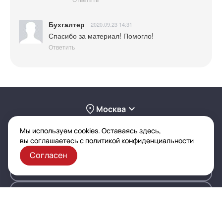
были применены. Для того, чтобы 
помочь решить проблему, нужны 
пошаговые скриншоты ваших действий. 
Или обратитесь к нашим 
специалистам, они подключатся к вам 
и помогут разобрать вопрос.
Ответить
Бухгалтер
2020.09.23 14:31
Спасибо за материал! Помогло!
Ответить
Мы используем cookies. Оставаясь здесь,
вы соглашаетесь с
политикой конфиденциальности
Согласен
Москва
8 495 146-68-02