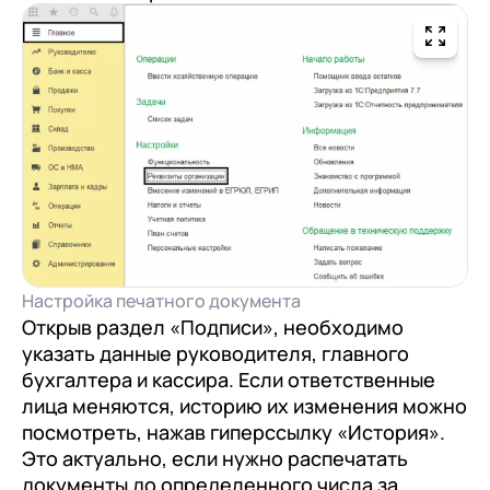
клиентами (CRM)
1С:CRM
Лицензии 1С
Сервисы 1С
1С-ЭДО
1С:Контрагент
1С-Отчетность
1С:Фреш
Настройка печатного документа
Открыв раздел «Подписи», необходимо
Доки 1С
указать данные руководителя, главного
бухгалтера и кассира. Если ответственные
лица меняются, историю их изменения можно
посмотреть, нажав гиперссылку «История».
Это актуально, если нужно распечатать
документы до определенного числа за