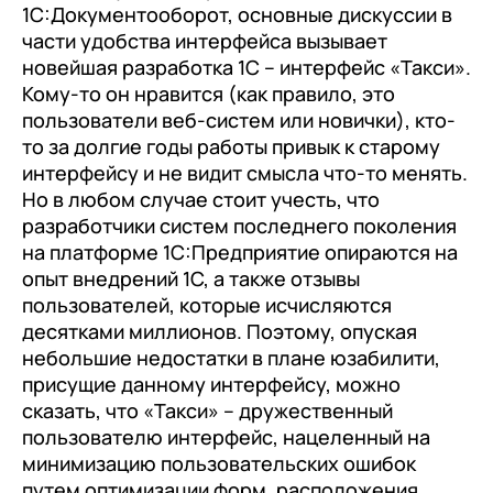
с клиентами (CRM)
1С:Документооборот, основные дискуссии в
части удобства интерфейса вызывает
1С:CRM
новейшая разработка 1С – интерфейс «Такси».
Лицензии 1С
Кому-то он нравится (как правило, это
пользователи веб-систем или новички), кто-
Сервисы 1С
то за долгие годы работы привык к старому
интерфейсу и не видит смысла что-то менять.
1С-ЭДО
Но в любом случае стоит учесть, что
1С:Контрагент
разработчики систем последнего поколения
на платформе 1С:Предприятие опираются на
1С-Отчетность
опыт внедрений 1С, а также отзывы
1С:Фреш
пользователей, которые исчисляются
десятками миллионов. Поэтому, опуская
Доки 1С
небольшие недостатки в плане юзабилити,
присущие данному интерфейсу, можно
сказать, что «Такси» – дружественный
пользователю интерфейс, нацеленный на
минимизацию пользовательских ошибок
путем оптимизации форм, расположения