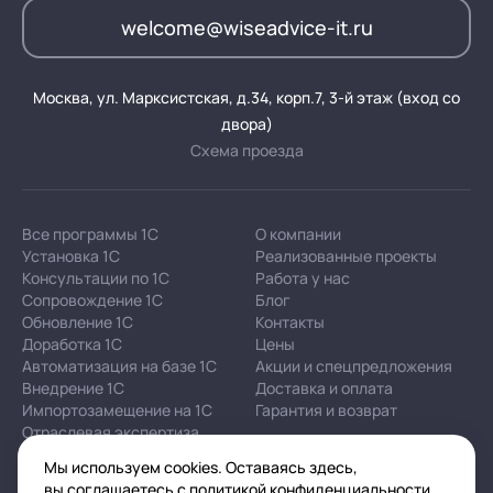
welcome@wiseadvice-it.ru
Москва, ул. Марксистская, д.34, корп.7, 3-й этаж (вход со
двора)
Схема проезда
Все программы 1С
О компании
Установка 1С
Реализованные проекты
Консультации по 1С
Работа у нас
Сопровождение 1С
Блог
Обновление 1С
Контакты
Доработка 1С
Цены
Автоматизация на базе 1С
Акции и спецпредложения
Внедрение 1С
Доставка и оплата
Импортозамещение на 1С
Гарантия и возврат
Отраслевая экспертиза
Мы используем cookies. Оставаясь здесь,
вы соглашаетесь с
политикой конфиденциальности
Корпоративная политика в отношении персональных