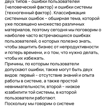
двух типов – ошибки пользователей
документооборот (КЭДО)
Контакты
(человеческий фактор) и ошибки системы
Переход с Terrasoft CRM на 1С:CRM или
Прочие отрасли
Релокация
1С:Кабинет сотрудника
1С-Битрикс 24
(техногенный фактор). Классификация
Грейды
системных ошибок – обширная тема, которой
Внутренний документооборот (СЭД)
уже посвящено множество различных
Истории успеха
1С:Документооборот 8
материалов, поэтому сегодня мы поговорим о
Отзывы сотрудников
наиболее часто встречающихся ошибках
Управление финансами (FRP)
пользователей, о которых полезно знать,
1С:Управление холдингом
чтобы защитить бизнес от непродуктивности
и потерь времени, и о том, что нужно делать,
WA:Финансист
чтобы их избежать.
Причины, по которым пользователи
Отраслевые решения
допускают ошибки, также могут быть двух
Легкая логистика
видов: первый – отсутствие знаний и опыта
работы в системе, а также простой
Бизнес-аналитика (BI)
невнимательности, второй – низкое
юзабилити той системы, в которой
1С:Аналитика
пользователи работают.
Управление взаимоотношениями
Поскольку мы говорим о системе