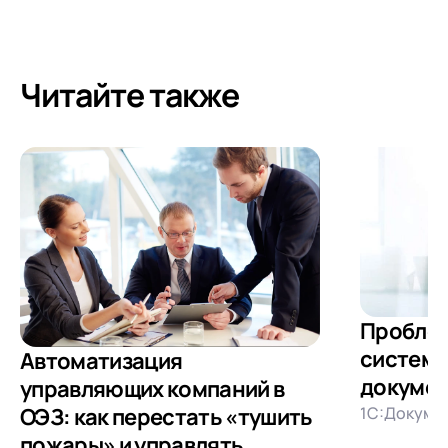
Читайте также
Пробле
системы
Автоматизация
докуме
управляющих компаний в
1С:Докуме
ОЭЗ: как перестать «тушить
пожары» и управлять