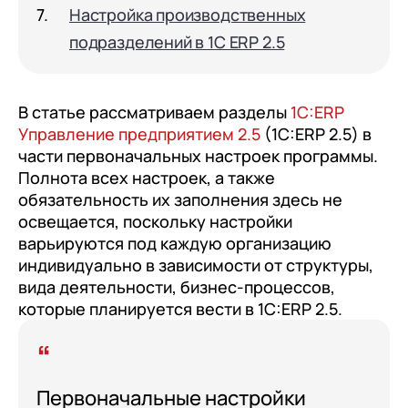
документооборот (КЭДО)
Настройка производственных
Контакты
Переход с Terrasoft CRM на 1С:CRM или
Прочие отрасли
Релокация
1С:Кабинет сотрудника
подразделений в 1С ERP 2.5
1С-Битрикс 24
Грейды
Внутренний документооборот (СЭД)
Истории успеха
1С:Документооборот 8
В статье рассматриваем разделы
1С:ERP
Отзывы сотрудников
Управление предприятием 2.5
(1С:ERP 2.5) в
Управление финансами (FRP)
части первоначальных настроек программы.
Полнота всех настроек, а также
1С:Управление холдингом
обязательность их заполнения здесь не
WA:Финансист
освещается, поскольку настройки
варьируются под каждую организацию
Отраслевые решения
индивидуально в зависимости от структуры,
Легкая логистика
вида деятельности, бизнес-процессов,
которые планируется вести в 1С:ERP 2.5.
Бизнес-аналитика (BI)
1С:Аналитика
Управление взаимоотношениями
Первоначальные настройки