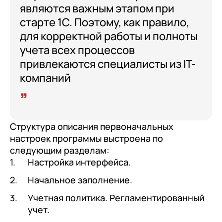
с клиентами (CRM)
являются важным этапом при
1С:CRM
старте 1С. Поэтому, как правило,
для корректной работы и полноты
Лицензии 1С
учета всех процессов
Сервисы 1С
привлекаются специалисты из IT-
компаний
1С-ЭДО
1С:Контрагент
1С-Отчетность
Структура описания первоначальных
1С:Фреш
настроек программы выстроена по
следующим разделам:
Доки 1С
Настройка интерфейса.
Начальное заполнение.
Учетная политика. Регламентированный
учет.