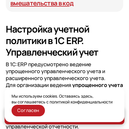
вмешательства в код
Настройка учетной
политики в 1С ERP.
Управленческий учет
В 1С:ERP предусмотрено ведение
упрощенного управленческого учета и
расширенного управленческого учета.
Для организации ведения
упрощенного учета
используется формирование
Мы используем cookies. Оставаясь здесь,
управленческого баланса. Система
вы соглашаетесь с
политикой конфиденциальности
формирует записи отражения статей активов
Согласен
и пассивов с автоматическим формированием
Заказать консультацию
данных и построением упрощенной
управленческой отчетности.