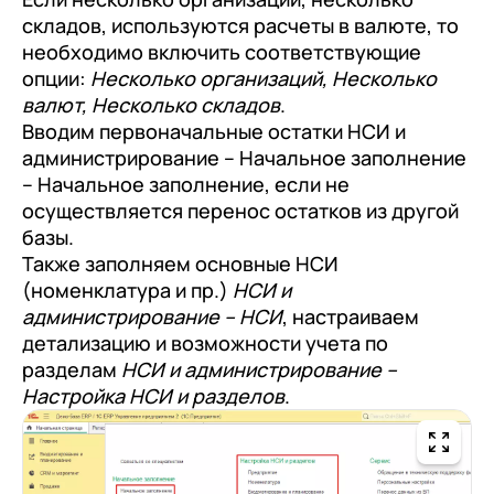
+7
Номер телефона
складов, используются расчеты в валюте, то
+7
Номер телефона
Перейти в корзину
необходимо включить соответствующие
+7
Номер телефона
опции:
Несколько организаций, Несколько
Отправить
валют, Несколько складов
.
Продолжить покупки
Вводим первоначальные остатки НСИ и
Отправить
Я даю согласие на обработку
Персональных
администрирование – Начальное заполнение
данных
в соответствии с
Политикой
– Начальное заполнение, если не
Я даю согласие на обработку
Персональных
осуществляется перенос остатков из другой
Конфиденциальности
данных
в соответствии с
Политикой
Отправить
базы.
Конфиденциальности
Также заполняем основные НСИ
Я даю согласие на обработку
Персональных
(номенклатура и пр.)
НСИ и
данных
в соответствии с
Политикой
администрирование – НСИ
, настраиваем
Конфиденциальности
детализацию и возможности учета по
разделам
НСИ и администрирование –
Настройка НСИ и разделов
.