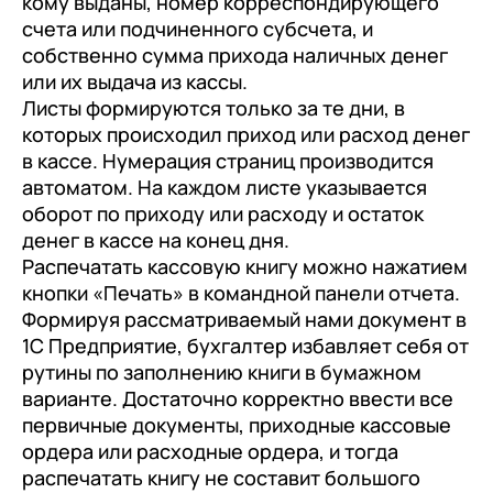
кому выданы, номер корреспондирующего
счета или подчиненного субсчета, и
+7
Номер телефона
+7
Номер телефона
собственно сумма прихода наличных денег
Перейти в корзину
+7
Номер телефона
или их выдача из кассы.
Листы формируются только за те дни, в
Отправить
Продолжить покупки
которых происходил приход или расход денег
Отправить
в кассе. Нумерация страниц производится
Я даю согласие на обработку
Персональных
автоматом. На каждом листе указывается
данных
в соответствии с
Политикой
Я даю согласие на обработку
Персональных
оборот по приходу или расходу и остаток
Конфиденциальности
данных
в соответствии с
Политикой
Отправить
денег в кассе на конец дня.
Конфиденциальности
Распечатать кассовую книгу можно нажатием
Я даю согласие на обработку
Персональных
кнопки «Печать» в командной панели отчета.
данных
в соответствии с
Политикой
Формируя рассматриваемый нами документ в
Конфиденциальности
1С Предприятие, бухгалтер избавляет себя от
рутины по заполнению книги в бумажном
варианте. Достаточно корректно ввести все
первичные документы, приходные кассовые
ордера или расходные ордера, и тогда
распечатать книгу не составит большого