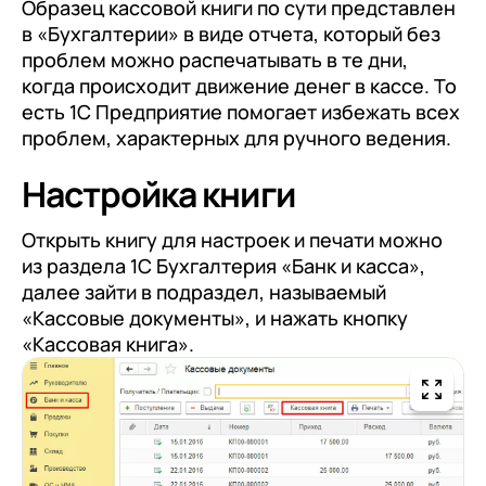
клиентами (CRM)
Образец кассовой книги по сути представлен
в «Бухгалтерии» в виде отчета, который без
1С:CRM
проблем можно распечатывать в те дни,
когда происходит движение денег в кассе. То
Лицензии 1С
есть 1С Предприятие помогает избежать всех
Сервисы 1С
проблем, характерных для ручного ведения.
1С-ЭДО
Настройка книги
1С:Контрагент
Открыть книгу для настроек и печати можно
1С-Отчетность
из раздела 1С Бухгалтерия «Банк и касса»,
далее зайти в подраздел, называемый
1С:Фреш
«Кассовые документы», и нажать кнопку
Доки 1С
«Кассовая книга».