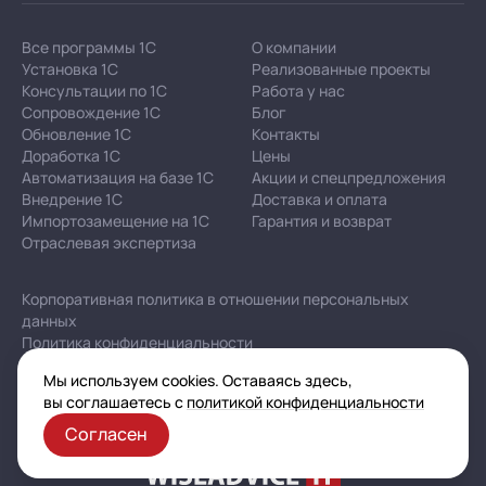
Все программы 1С
О компании
Установка 1С
Реализованные проекты
Консультации по 1С
Работа у нас
Сопровождение 1С
Блог
Обновление 1С
Контакты
Доработка 1С
Цены
Автоматизация на базе 1С
Акции и спецпредложения
Внедрение 1С
Доставка и оплата
Импортозамещение на 1С
Гарантия и возврат
Отраслевая экспертиза
Корпоративная политика в отношении персональных
данных
Политика конфиденциальности
Публичная оферта
Мы используем cookies. Оставаясь здесь,
Карта сайта
вы соглашаетесь с
политикой конфиденциальности
Согласен