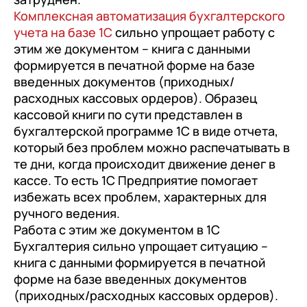
документооборот (КЭДО)
Контакты
Комплексная автоматизация бухгалтерского
Переход с Terrasoft CRM на 1С:CRM или
Прочие отрасли
Релокация
1С:Кабинет сотрудника
учета на базе 1С
сильно упрощает работу с
1С-Битрикс 24
Грейды
этим же документом – книга с данными
Внутренний документооборот (СЭД)
формируется в печатной форме на базе
Истории успеха
введенных документов (приходных/
1С:Документооборот 8
Отзывы сотрудников
расходных кассовых ордеров). Образец
Управление финансами (FRP)
кассовой книги по сути представлен в
бухгалтерской программе 1C в виде отчета,
1С:Управление холдингом
который без проблем можно распечатывать в
WA:Финансист
те дни, когда происходит движение денег в
кассе. То есть 1С Предприятие помогает
Отраслевые решения
избежать всех проблем, характерных для
ручного ведения.
Легкая логистика
Работа с этим же документом в 1С
Бизнес-аналитика (BI)
Бухгалтерия сильно упрощает ситуацию –
книга с данными формируется в печатной
1С:Аналитика
форме на базе введенных документов
(приходных/расходных кассовых ордеров).
Управление взаимоотношениями с