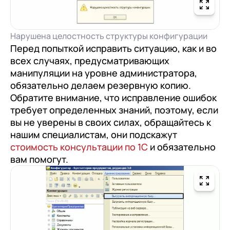
документооборот (КЭДО)
Контакты
Переход с Terrasoft CRM на 1С:CRM или
Прочие отрасли
Релокация
1С:Кабинет сотрудника
1С-Битрикс 24
Грейды
Нарушена целостность структуры конфигурации
Внутренний документооборот (СЭД)
Перед попыткой исправить ситуацию, как и во
Истории успеха
всех случаях, предусматривающих
1С:Документооборот 8
Отзывы сотрудников
манипуляции на уровне администратора,
Управление финансами (FRP)
обязательно делаем резервную копию.
Обратите внимание, что исправление ошибок
1С:Управление холдингом
требует определенных знаний, поэтому, если
WA:Финансист
вы не уверены в своих силах, обращайтесь к
нашим специалистам, они подскажут
Отраслевые решения
стоимость консультации по 1С
и обязательно
вам помогут.
Легкая логистика
Бизнес-аналитика (BI)
1С:Аналитика
Управление взаимоотношениями