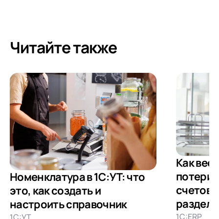
Читайте также
Как вест
потери 
Номенклатура в 1С:УТ: что
счетов 4
это, как создать и
раздель
настроить справочник
1С:ERP
1С:УТ