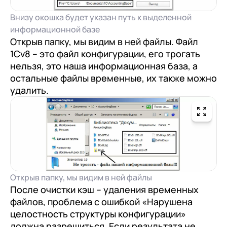
Внизу окошка будет указан путь к выделенной
+7
Номер телефона
+7
Номер телефона
информационной базе
Перейти в корзину
+7
Номер телефона
Открыв папку, мы видим в ней файлы. Файл
1Cv8 – это файл конфигурации, его трогать
Отправить
Продолжить покупки
нельзя, это наша информационная база, а
Отправить
остальные файлы временные, их также можно
Я даю согласие на обработку
Персональных
удалить.
данных
в соответствии с
Политикой
Я даю согласие на обработку
Персональных
Конфиденциальности
данных
в соответствии с
Политикой
Отправить
Конфиденциальности
Я даю согласие на обработку
Персональных
данных
в соответствии с
Политикой
Конфиденциальности
Открыв папку, мы видим в ней файлы
После очистки кэш – удаления временных
файлов, проблема с ошибкой «Нарушена
целостность структуры конфигурации»
должна разрешиться. Если результата не