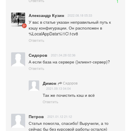
Ответить
1
Александр Кузин
2022.08.18 05:33
У вас в статье указан неправильный путь к 
кэшу конфигурации. Он расположен в 
%LocalAppData%\1C\1cv8
Ответить
Сидоров
2021.04.28 02:36
А если база на сервере ()клиент-сервер)?
Ответить
Димон
Сидоров
2021.09.13 04:04
Так же почистить кэш и всё
Ответить
Петров
2021.01.12 21:12
Статья помогла, спасибо! Выручили, а то 
сейчас бы без курсовой работы остался)