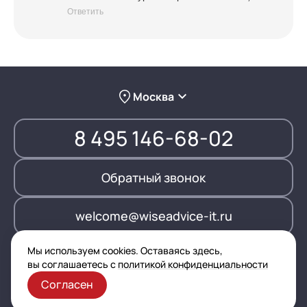
Ответить
Москва
8 495 146-68-02
Обратный звонок
welcome@wiseadvice-it.ru
Мы используем cookies. Оставаясь здесь,
Москва, ул. Марксистская, д.34, корп.7, 3-й этаж (вход со
вы соглашаетесь с
политикой конфиденциальности
двора)
Согласен
Схема проезда