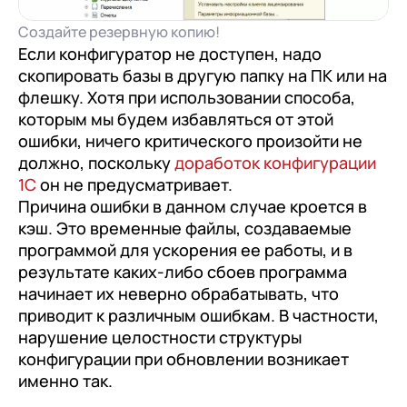
с клиентами (CRM)
Создайте резервную копию!
1С:CRM
Если конфигуратор не доступен, надо
Лицензии 1С
скопировать базы в другую папку на ПК или на
флешку. Хотя при использовании способа,
Сервисы 1С
которым мы будем избавляться от этой
ошибки, ничего критического произойти не
1С-ЭДО
должно, поскольку
доработок конфигурации
1С:Контрагент
1С
он не предусматривает.
Причина ошибки в данном случае кроется в
1С-Отчетность
кэш. Это временные файлы, создаваемые
1С:Фреш
программой для ускорения ее работы, и в
результате каких-либо сбоев программа
Доки 1С
начинает их неверно обрабатывать, что
приводит к различным ошибкам. В частности,
нарушение целостности структуры
конфигурации при обновлении возникает
именно так.