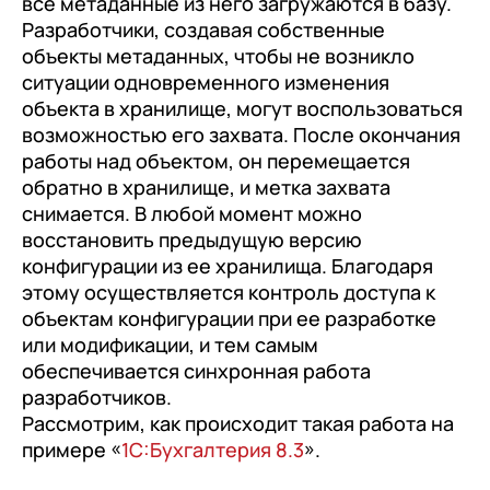
все метаданные из него загружаются в базу.
с клиентами (CRM)
Разработчики, создавая собственные
1С:CRM
объекты метаданных, чтобы не возникло
ситуации одновременного изменения
Лицензии 1С
объекта в хранилище, могут воспользоваться
возможностью его захвата. После окончания
Сервисы 1С
работы над объектом, он перемещается
1С-ЭДО
обратно в хранилище, и метка захвата
снимается. В любой момент можно
1С:Контрагент
восстановить предыдущую версию
1С-Отчетность
конфигурации из ее хранилища. Благодаря
этому осуществляется контроль доступа к
1С:Фреш
объектам конфигурации при ее разработке
Доки 1С
или модификации, и тем самым
обеспечивается синхронная работа
разработчиков.
Рассмотрим, как происходит такая работа на
примере «
1С:Бухгалтерия 8.3
».