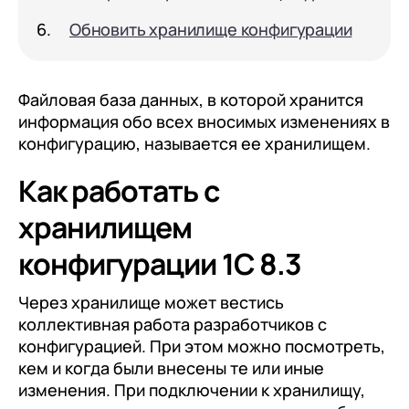
документооборот (КЭДО)
Контакты
Переход с Terrasoft CRM на 1С:CRM или
Обновить хранилище конфигурации
Прочие отрасли
Релокация
1С:Кабинет сотрудника
1С-Битрикс 24
Грейды
Внутренний документооборот (СЭД)
Истории успеха
Файловая база данных, в которой хранится
1С:Документооборот 8
информация обо всех вносимых изменениях в
Отзывы сотрудников
конфигурацию, называется ее хранилищем.
Управление финансами (FRP)
1С:Управление холдингом
Как работать с
WA:Финансист
хранилищем
Отраслевые решения
конфигурации 1С 8.3
Легкая логистика
Через хранилище может вестись
Бизнес-аналитика (BI)
коллективная работа разработчиков с
конфигурацией. При этом можно посмотреть,
1С:Аналитика
кем и когда были внесены те или иные
изменения. При подключении к хранилищу,
Управление взаимоотношениями