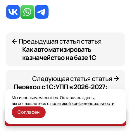
Предыдущая статья статья
Как автоматизировать
казначейство на базе 1С
Следующая статья статья
Переход с 1С:УПП в 2026-2027:
стратегия, тактика
Мы используем cookies. Оставаясь здесь,
и технические решения
вы соглашаетесь с
политикой конфиденциальности
для вашего бизнеса
Согласен
Заказать консультацию