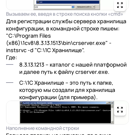
Вызываем ее, введя в строке поиска кнопки «cmd»
Для регистрации службы сервера хранилища
конфигурации, в командной строке пишем:
"C:\Program Files
(x86)\1cv8\8.3.13.1513\bin\crserver.exe" -
instsrvc -d "C:\1С Хранилище".
Где:
8.3.13.1213 – каталог с нашей платформой
и далее путь к файлу crserver.exe.
С:\1С Хранилище – это путь к папке,
которую мы создали для хранилища
конфигурации (для примера).
Наполнение командной строки