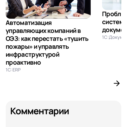
Пробле
системы
Автоматизация
докуме
управляющих компаний в
1С:Докуме
ОЭЗ: как перестать «тушить
пожары» и управлять
инфраструктурой
проактивно
1С:ERP
Комментарии