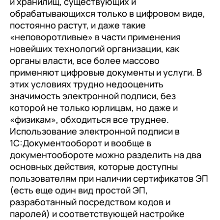
и хранилищ, существующих и
клиентами (CRM)
обрабатывающихся только в цифровом виде,
1С:CRM
постоянно растут, и даже такие
«неповоротливые» в части применения
Лицензии 1С
новейших технологий организации, как
органы власти, все более массово
Сервисы 1С
применяют цифровые документы и услуги. В
1С-ЭДО
этих условиях трудно недооценить
значимость электронной подписи, без
1С:Контрагент
которой не только юрлицам, но даже и
1С-Отчетность
«физикам», обходиться все труднее.
Использование электронной подписи в
1С:Фреш
1С:Документооборот и вообще в
Доки 1С
документообороте можно разделить на два
основных действия, которые доступны
пользователям при наличии сертификатов ЭП
(есть еще один вид простой ЭП,
разработанный посредством кодов и
паролей) и соответствующей настройке