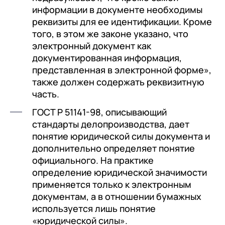
информации в документе необходимы
реквизиты для ее идентификации. Кроме
того, в этом же законе указано, что
электронный документ как
документированная информация,
представленная в электронной форме»,
+7
Номер телефона
+7
Номер телефона
также должен содержать реквизитную
Перейти в корзину
часть.
+7
Номер телефона
ГОСТ Р 51141-98, описывающий
Отправить
Продолжить покупки
стандарты делопроизводства, дает
Отправить
Я даю согласие на обработку
Персональных
понятие юридической силы документа и
данных
в соответствии с
Политикой
дополнительно определяет понятие
Я даю согласие на обработку
Персональных
официального. На практике
Конфиденциальности
данных
в соответствии с
Политикой
Отправить
определение юридической значимости
Конфиденциальности
применяется только к электронным
Я даю согласие на обработку
Персональных
документам, а в отношении бумажных
данных
в соответствии с
Политикой
используется лишь понятие
Конфиденциальности
«юридической силы».