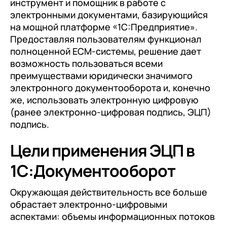
инструмент и помощник в работе с
документооборот (КЭДО)
Контакты
электронными документами, базирующийся
Переход с Terrasoft CRM на 1С:CRM или
Прочие отрасли
Релокация
1С:Кабинет сотрудника
1С-Битрикс 24
на мощной платформе «1С:Предприятие».
Грейды
Предоставляя пользователям функционал
Внутренний документооборот (СЭД)
полноценной ECM-системы, решение дает
Истории успеха
1С:Документооборот 8
возможность пользоваться всеми
Отзывы сотрудников
преимуществами юридически значимого
Управление финансами (FRP)
электронного документооборота и, конечно
1С:Управление холдингом
же, использовать электронную цифровую
(ранее электронно-цифровая подпись, ЭЦП)
WA:Финансист
подпись.
Отраслевые решения
Цели применения ЭЦП в
Легкая логистика
1С:Документооборот
Бизнес-аналитика (BI)
Окружающая действительность все больше
1С:Аналитика
обрастает электронно-цифровыми
аспектами: объемы информационных потоков
Управление взаимоотношениями с