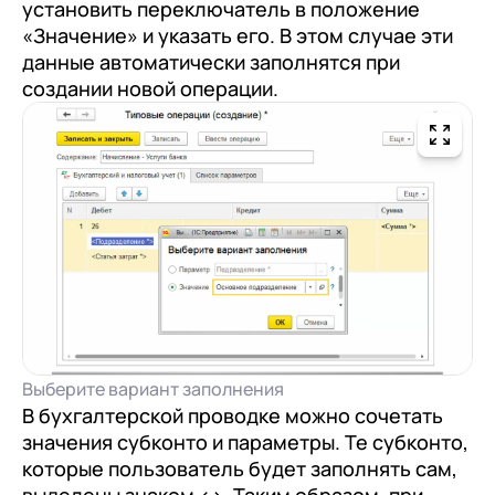
установить переключатель в положение
данных
в соответствии с
Политикой
Я даю согласие на обработку
Персональных
«Значение» и указать его. В этом случае эти
Конфиденциальности
данных
в соответствии с
Политикой
данные автоматически заполнятся при
Отправить
Конфиденциальности
создании новой операции.
Я даю согласие на обработку
Персональных
данных
в соответствии с
Политикой
Конфиденциальности
Выберите вариант заполнения
В бухгалтерской проводке можно сочетать
значения субконто и параметры. Те субконто,
которые пользователь будет заполнять сам,