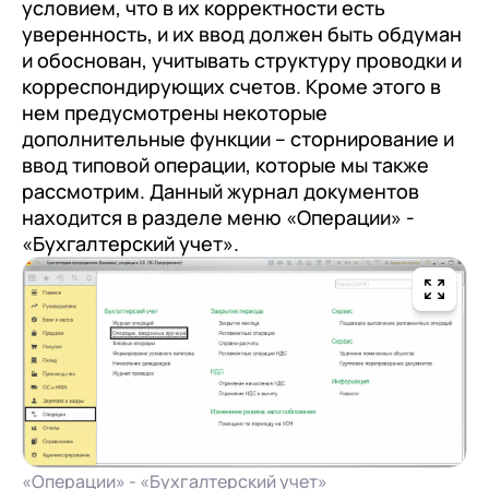
документооборот (КЭДО)
условием, что в их корректности есть
Контакты
уверенность, и их ввод должен быть обдуман
Переход с Terrasoft CRM на 1С:CRM или
Прочие отрасли
Релокация
1С:Кабинет сотрудника
1С-Битрикс 24
и обоснован, учитывать структуру проводки и
Грейды
корреспондирующих счетов. Кроме этого в
Внутренний документооборот (СЭД)
нем предусмотрены некоторые
Истории успеха
1С:Документооборот 8
дополнительные функции – сторнирование и
Отзывы сотрудников
ввод типовой операции, которые мы также
Управление финансами (FRP)
рассмотрим. Данный журнал документов
1С:Управление холдингом
находится в разделе меню «Операции» -
«Бухгалтерский учет».
WA:Финансист
Отраслевые решения
Легкая логистика
Бизнес-аналитика (BI)
1С:Аналитика
Управление взаимоотношениями с
«Операции» - «Бухгалтерский учет»