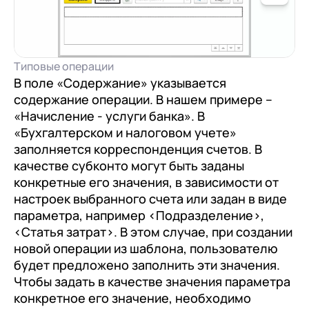
Типовые операции
В поле «Содержание» указывается
содержание операции. В нашем примере –
«Начисление - услуги банка». В
«Бухгалтерском и налоговом учете»
заполняется корреспонденция счетов. В
качестве субконто могут быть заданы
конкретные его значения, в зависимости от
настроек выбранного счета или задан в виде
параметра, например <Подразделение>,
+7
Номер телефона
+7
Номер телефона
<Статья затрат>. В этом случае, при создании
Перейти в корзину
новой операции из шаблона, пользователю
+7
Номер телефона
будет предложено заполнить эти значения.
Отправить
Чтобы задать в качестве значения параметра
Продолжить покупки
Отправить
конкретное его значение, необходимо
Я даю согласие на обработку
Персональных