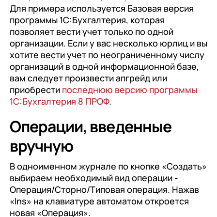
клиентами (CRM)
Для примера используется Базовая версия
1С:CRM
программы 1С:Бухгалтерия, которая
позволяет вести учет только по одной
Лицензии 1С
организации. Если у вас несколько юрлиц и вы
хотите вести учет по неограниченному числу
Сервисы 1С
организаций в одной информационной базе,
вам следует произвести апгрейд или
1С-ЭДО
приобрести
последнюю версию программы
1С:Контрагент
1С:Бухгалтерия 8 ПРОФ
.
1С-Отчетность
Операции, введенные
1С:Фреш
вручную
Доки 1С
В одноименном журнале по кнопке «Создать»
выбираем необходимый вид операции -
Операция/Сторно/Типовая операция. Нажав
«Ins» на клавиатуре автоматом откроется
новая «Операция».