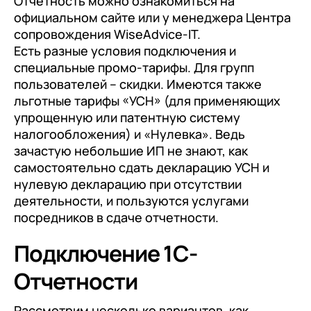
Отчетность можно ознакомиться на
+7
Номер телефона
официальном сайте или у менеджера Центра
+7
Номер телефона
Перейти в корзину
сопровождения WiseAdvice-IT.
+7
Номер телефона
Есть разные условия подключения и
Отправить
специальные промо-тарифы. Для групп
Продолжить покупки
пользователей – скидки. Имеются также
Отправить
Я даю согласие на обработку
Персональных
льготные тарифы «УСН» (для применяющих
данных
в соответствии с
Политикой
упрощенную или патентную систему
Я даю согласие на обработку
Персональных
Конфиденциальности
налогообложения) и «Нулевка». Ведь
данных
в соответствии с
Политикой
Отправить
зачастую небольшие ИП не знают, как
Конфиденциальности
самостоятельно сдать декларацию УСН и
Я даю согласие на обработку
Персональных
нулевую декларацию при отсутствии
данных
в соответствии с
Политикой
деятельности, и пользуются услугами
Конфиденциальности
посредников в сдаче отчетности.
Подключение 1С-
Отчетности
Рассмотрим несколько вариантов, как