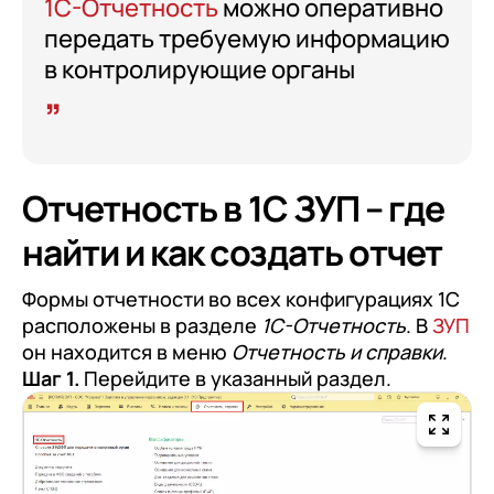
клиентами (CRM)
1С-Отчетность
можно оперативно
передать требуемую информацию
1С:CRM
в контролирующие органы
Лицензии 1С
Сервисы 1С
1С-ЭДО
Отчетность в 1С ЗУП – где
1С:Контрагент
найти и как создать отчет
1С-Отчетность
1С:Фреш
Формы отчетности во всех конфигурациях 1С
расположены в разделе
1С-Отчетность
. В
ЗУП
Доки 1С
он находится в меню
Отчетность и справки
.
Шаг 1.
Перейдите в указанный раздел.