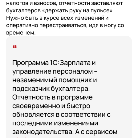
документооборот (КЭДО)
налогов и взносов, отчетности заставляют
Контакты
Переход с Terrasoft CRM на 1С:CRM или
бухгалтеров «держать руку на пульсе».
Прочие отрасли
Релокация
1С:Кабинет сотрудника
1С-Битрикс 24
Нужно быть в курсе всех изменений и
Грейды
оперативно перестраиваться, идя в ногу со
Внутренний документооборот (СЭД)
временем.
Истории успеха
1С:Документооборот 8
Отзывы сотрудников
Управление финансами (FRP)
1С:Управление холдингом
Программа 1С:Зарплата и
управление персоналом –
WA:Финансист
незаменимый помощник и
Отраслевые решения
подсказчик бухгалтера.
Отчетность в программе
Легкая логистика
своевременно и быстро
Бизнес-аналитика (BI)
обновляется в соответствии с
1С:Аналитика
последними изменениями
законодательства. А с сервисом
Управление взаимоотношениями с