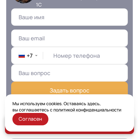
1С
+7
Номер телефона
Задать вопрос
Я даю согласие на обработку
Персональных
Мы используем cookies. Оставаясь здесь,
данных
в соответствии с
Политикой
вы соглашаетесь с
политикой конфиденциальности
Конфиденциальности
Согласен
Заказать консультацию