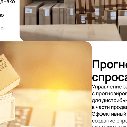
однако
ую
ю.
Прогн
спрос
Управление з
с прогнозиров
для дистрибь
в части продв
Эффективный 
создание спр