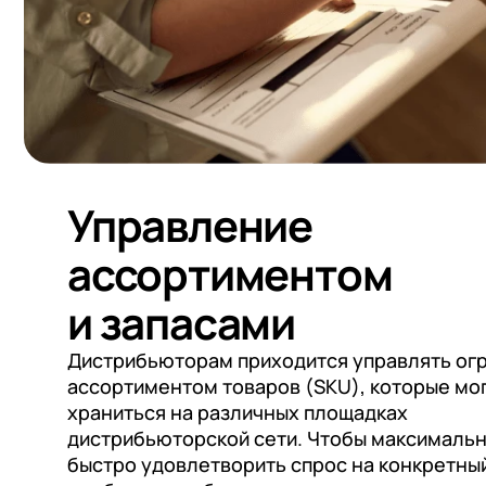
+7
Номер
+7
Номер
+7
Номер
Перейти в корзину
Я даю согласие на об
Конфиденциальности
Я даю согласие на об
Конфиденциальности
Управление
ассортиментом
Я даю согласие на об
Конфиденциальности
и запасами
Дистрибьюторам приходится управлять о
ассортиментом товаров (SKU), которые мо
храниться на различных площадках
дистрибьюторской сети. Чтобы максималь
быстро удовлетворить спрос на конкретный