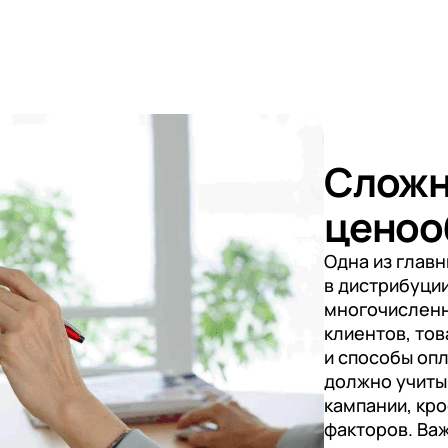
Слож
ценоо
Одна из глав
в дистрибуци
многочисленн
клиентов, то
и способы оп
должно учиты
кампании, кро
факторов. Ва