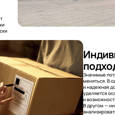
ет
ки
ски
Индив
подхо
Значимые пот
меняться. В о
и надежная д
уделяется ос
и возможност
В другом — ни
анализироват