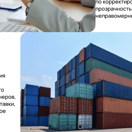
по корректир
прозрачность
неправомерны
ия
то
неров,
тавки,
ное