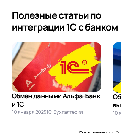
Полезные статьи по
интеграции 1С с банком
Обмен данными Альфа-Банк
Обмен 
и 1С
выгру
10 января 2025
1С:Бухгалтерия
10 январ