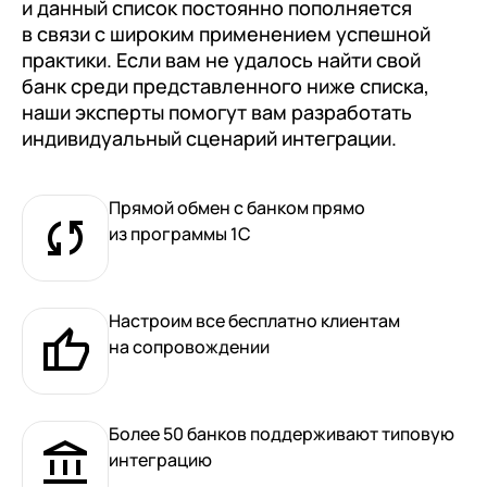
документооборот (КЭДО)
и данный список постоянно пополняется
Контакты
в связи с широким применением успешной
Переход с Terrasoft CRM на 1С:CRM или
Прочие отрасли
Релокация
1С:Кабинет сотрудника
1С-Битрикс 24
практики. Если вам не удалось найти свой
Грейды
банк среди представленного ниже списка,
Внутренний документооборот (СЭД)
наши эксперты помогут вам разработать
Истории успеха
1С:Документооборот 8
индивидуальный сценарий интеграции.
Отзывы сотрудников
Управление финансами (FRP)
Прямой обмен с банком прямо
1С:Управление холдингом
из программы 1С
WA:Финансист
Отраслевые решения
Настроим все бесплатно клиентам
Легкая логистика
на сопровождении
Бизнес-аналитика (BI)
1С:Аналитика
Более 50 банков поддерживают типовую
интеграцию
Управление взаимоотношениями с