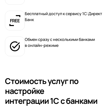
клиентами (CRM)
1С:CRM
Бесплатный доступ к сервису 1С:Директ
Лицензии 1С
Банк
Сервисы 1С
Обмен сразу с несколькими банками
1С-ЭДО
в онлайн-режиме
1С:Контрагент
1С-Отчетность
1С:Фреш
Доки 1С
Стоимость услуг по
настройке
интеграции 1С с банками