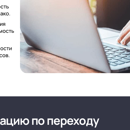
ость
ако.
ия
имость
ности
сов.
ацию по переходу