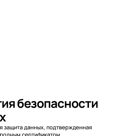
тия безопасности
х
я защита данных, подтвержденная
родным сертификатом