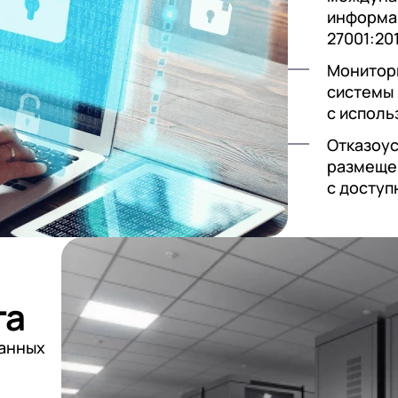
информа
27001:201
Монитори
системы
с исполь
Отказоус
размещен
с доступ
га
анных