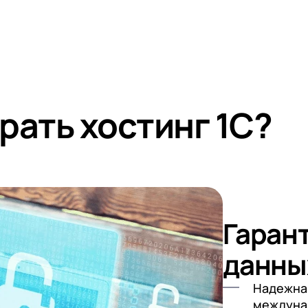
рать хостинг 1С?
Гаран
данны
Надежна
междуна