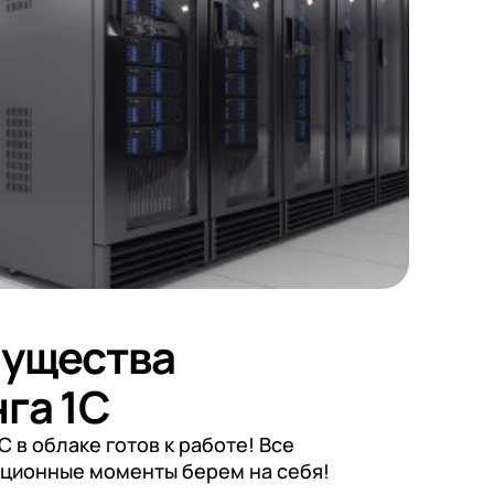
тикой
тикой
тикой
ущества
га 1С
С в облаке готов к работе! Все
ционные моменты берем на себя!