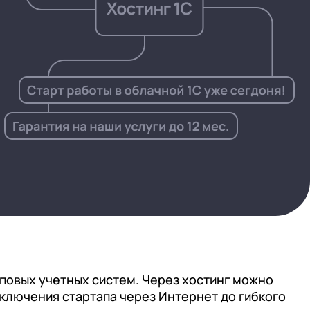
Подробнее
Подробнее
Посмотреть проекты
Что входит
Что входит
Открыть вакансии
иповых учетных систем. Через хостинг можно
ключения стартапа через Интернет до гибкого