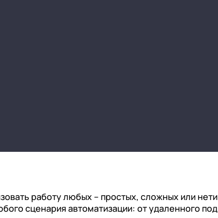
нтооборот 8
е финансами (FRP)
ение холдингом
сист
зовать работу любых – простых, сложных или нет
бого сценария автоматизации: от удаленного под