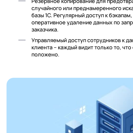
Резервное копирование для предотв
+7
Номер
+7
Номер
случайного или преднамеренного иск
+7
Номер
Перейти в корзину
базы 1С. Регулярный доступ к бэкапам,
оперативное удаление данных по зап
заказчика.
Я даю согласие на об
Управляемый доступ сотрудников к д
Конфиденциальности
Я даю согласие на об
клиента – каждый видит только то, что
Конфиденциальности
положено.
Я даю согласие на об
Конфиденциальности