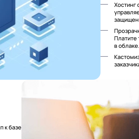
Хостинг 
управля
защищен
Прозрачн
Платите 
в облаке
Кастомиз
заказчик
п к базе