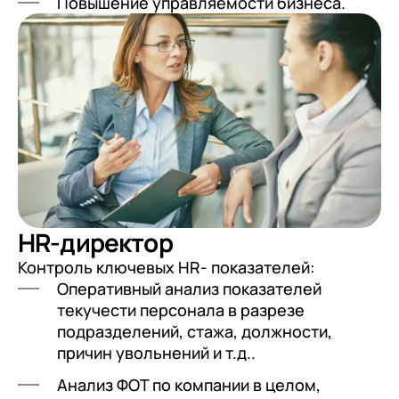
Повышение управляемости бизнеса.
Я даю согласие на обработку
Персональных
данных
в соответствии с
Политикой
Я даю согласие на обработку
Персональных
Конфиденциальности
данных
в соответствии с
Политикой
Отправить
Конфиденциальности
Я даю согласие на обработку
Персональных
данных
в соответствии с
Политикой
Конфиденциальности
HR-директор
Контроль ключевых HR- показателей:
Оперативный анализ показателей
текучести персонала в разрезе
подразделений, стажа, должности,
причин увольнений и т.д..
Анализ ФОТ по компании в целом,