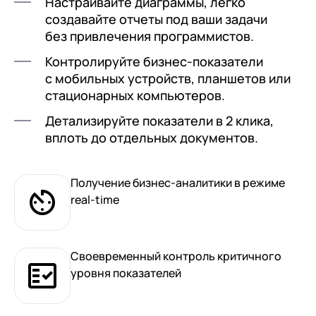
Настраивайте диаграммы, легко
документооборот (КЭДО)
Контакты
создавайте отчеты под ваши задачи
Переход с Terrasoft CRM на 1С:CRM или
Прочие отрасли
Релокация
1С:Кабинет сотрудника
без привлечения программистов.
1С-Битрикс 24
Грейды
Внутренний документооборот (СЭД)
Контролируйте бизнес-показатели
Истории успеха
с мобильных устройств, планшетов или
1С:Документооборот 8
стационарных компьютеров.
Отзывы сотрудников
Управление финансами (FRP)
Детализируйте показатели в 2 клика,
вплоть до отдельных документов.
1С:Управление холдингом
WA:Финансист
Получение бизнес-аналитики в режиме
Отраслевые решения
real-time
Легкая логистика
Бизнес-аналитика (BI)
Своевременный контроль критичного
уровня показателей
1С:Аналитика
Управление взаимоотношениями с