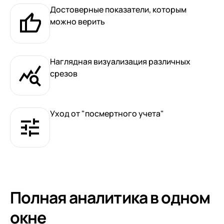
клиентами (CRM)
Достоверные показатели, которым
1С:CRM
можно верить
Лицензии 1С
Наглядная визуализация различных
Сервисы 1С
срезов
1С-ЭДО
1С:Контрагент
Уход от "посмертного учета"
1С-Отчетность
1С:Фреш
Доки 1С
Полная аналитика в одном
окне