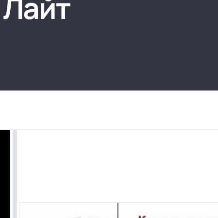
 Лайт
нтооборот 8
е финансами (FRP)
ение холдингом
сист