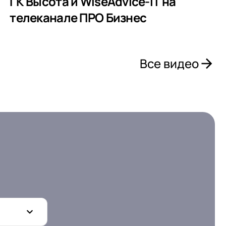
ГК Высота и WiseAdvice-IT на
телеканале ПРО Бизнес
Все видео