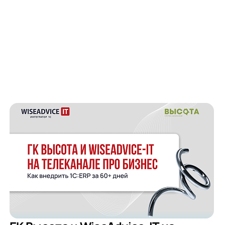
тикой
тикой
тикой