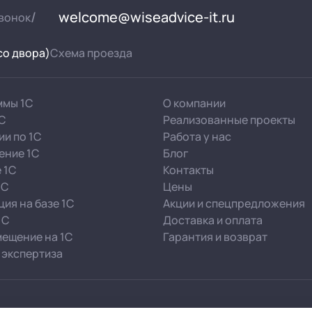
welcome@wiseadvice-it.ru
вонок
 со двора)
Схема проезда
ммы 1С
О компании
1С
Реализованные проекты
ии по 1С
Работа у нас
ение 1С
Блог
 1С
Контакты
1С
Цены
ия на базе 1С
Акции и спецпредложения
1С
Доставка и оплата
ещение на 1С
Гарантия и возврат
 экспертиза