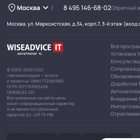
Москва
8 495 146-68-02
Обратный з
Москва, ул. Марксистская, д.34, корп.7, 3-й этаж (вход
Все програ
Установка 
Консультац
Сопровожд
© 2003–2026 ООО
«Автоматизация — услуги
Обновление
и проекты» (ИНН 7721601681,
Доработка 
ОГРН 1077761925493,
Автоматизац
ОКВЭД 62.02)
Все указанные на сайте цены
Внедрение 
носят информационный характер
Импортозам
и не являются публичной
Отраслевая
офертой (ст. 437 ГК РФ)