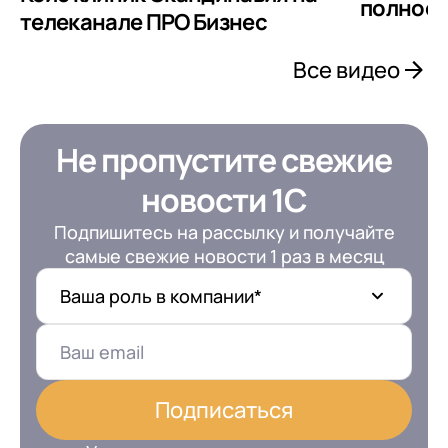
полное 
телеканале ПРО Бизнес
Отправить
Продолжить покупки
Отправить
Я даю согласие на обработку
Персональных
Все видео
данных
в соответствии с
Политикой
Я даю согласие на обработку
Персональных
Конфиденциальности
данных
в соответствии с
Политикой
Отправить
Конфиденциальности
Не пропустите свежие
Я даю согласие на обработку
Персональных
новости 1С
данных
в соответствии с
Политикой
Конфиденциальности
Подпишитесь на рассылку и получайте
самые свежие новости 1 раз в месяц
Ваша роль в компании*
Подписаться