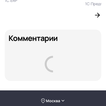
1С:ERP
1С:Предпри
Комментарии
Москва