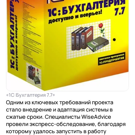
документооборот (КЭДО)
Контакты
Переход с Terrasoft CRM на 1С:CRM или
Прочие отрасли
Релокация
1С:Кабинет сотрудника
1С-Битрикс 24
Грейды
Внутренний документооборот (СЭД)
Истории успеха
1С:Документооборот 8
Отзывы сотрудников
Управление финансами (FRP)
1С:Управление холдингом
WA:Финансист
Отраслевые решения
Легкая логистика
«1С:Бухгалтерия 7.7»
Одним из ключевых требований проекта
Бизнес-аналитика (BI)
стало внедрение и адаптация системы в
сжатые сроки. Специалисты WiseAdvice
1С:Аналитика
провели экспресс-обследование, благодаря
Управление взаимоотношениями с
которому удалось запустить в работу