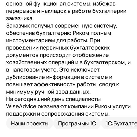
клиентами (CRM)
основной функционал системы, избежав
перерывов и накладок в работе бухгалтерии
1С:CRM
заказчика.
Лицензии 1С
Заказчик получил современную систему,
обеспечив бухгалтерию Риком полным
Сервисы 1С
инструментарием для работы. При
проведении первичных бухгалтерских
1С-ЭДО
документов происходит отображение
1С:Контрагент
хозяйственных операций и в бухгалтерском, и
в налоговом учете. Это исключает
1С-Отчетность
дублирование информации в системе и
1С:Фреш
повышает эффективность работы, сводя к
минимуму ручной ввод данных.
Доки 1С
На сегодняшний день специалисты
WiseAdvice оказывают компании Риком услуги
поддержки и сопровождения системы.
Наши проекты
Программы 1С
1С:Бухгалт