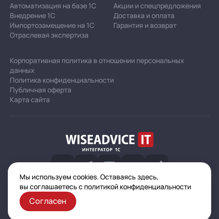
Автоматизация на базе 1С
Акции и спецпредложения
Внедрение 1С
Доставка и оплата
Импортозамещение на 1С
Гарантия и возврат
Отраслевая экспертиза
Корпоративная политика в отношении персональных
данных
Политика конфиденциальности
Публичная оферта
Карта сайта
Мы используем cookies. Оставаясь здесь,
© 2003–2026 ООО «Автоматизация — услуги и проекты»
вы соглашаетесь с
политикой конфиденциальности
(ИНН 7721601681, ОГРН 1077761925493, ОКВЭД 62.02)
Все указанные на сайте цены носят информационный характер
Согласен
и не являются публичной офертой (ст. 437 ГК РФ)