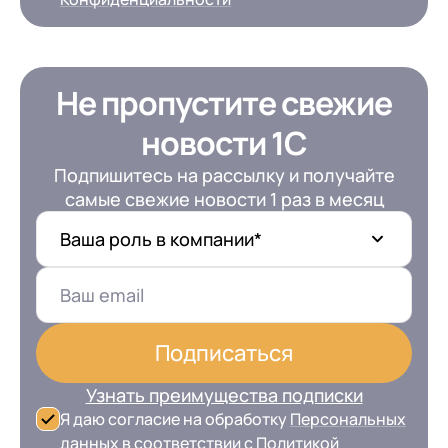
Не пропустите свежие
новости 1С
Подпишитесь на рассылку и получайте
самые свежие новости 1 раз в месяц
Ваша роль в компании*
+7
Номер телефона
+7
Номер телефона
Перейти в корзину
+7
Номер телефона
Отправить
Продолжить покупки
Подписаться
Отправить
Я даю согласие на обработку
Персональных
Узнать преимущества подписки
данных
в соответствии с
Политикой
Я даю согласие на обработку
Персональных
Я даю согласие на обработку
Персональных
Конфиденциальности
данных
в соответствии с
Политикой
Отправить
данных
в соответствии с
Политикой