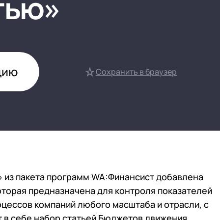
тью»
нтооборот 8
е финансами (FRP)
ение холдингом
сист
цию
Сохранить в браузер
 из пакета программ WA:Финансист добавлена
торая предназначена для контроля показателей
цессов компаний любого масштаба и отрасли, с
 в себе набор статьей Бюджетов движения