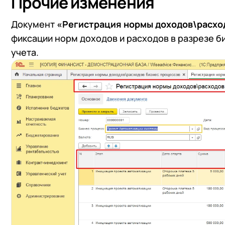
Прочие изменения
+7
Номер
+7
Номер
Перейти в корзину
Документ
«Регистрация нормы доходов\расхо
фиксации норм доходов и расходов в разрезе б
учета.
Я даю согласие на об
Конфиденциальности
Я даю согласие на об
Конфиденциальности
Я даю согласие на об
Конфиденциальности