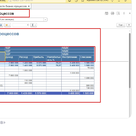
ов»
 телефона