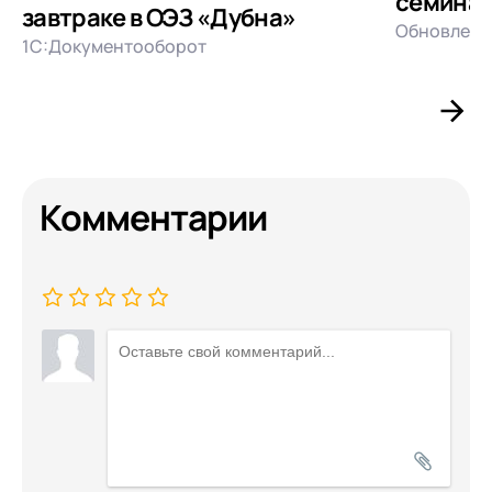
семинар
завтраке в ОЭЗ «Дубна»
Обновлени
1С:Документооборот
Комментарии