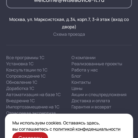
Москва, ул. Марксистская, д.34, корп.7, 3-й этаж (вход со
двора)
Схема проезда
Все программы 1С
О компании
Установка 1С
Реализованные проекты
Консультации по 1С
Работа у нас
Сопровождение 1С
Блог
Обновление 1С
Контакты
Доработка 1С
Цены
Автоматизация на базе 1С
Акции и спецпредложения
Внедрение 1С
Доставка и оплата
Импортозамещение на 1С
Гарантия и возврат
Отраслевая экспертиза
Мы используем cookies. Оставаясь здесь,
вы соглашаетесь с
политикой конфиденциальности
Корпоративная политика в отношении персональных
данных