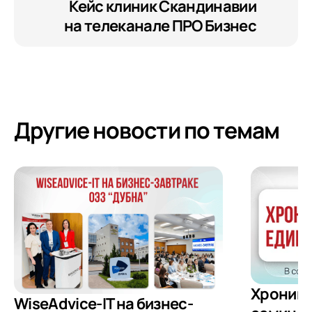
Кейс клиник Скандинавии
на телеканале ПРО Бизнес
Другие новости по темам
Хроники
WiseAdvice-IT на бизнес-