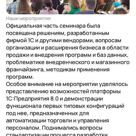
документооборот (КЭДО)
Контакты
Переход с Terrasoft CRM на 1С:CRM или
Прочие отрасли
Релокация
1С:Кабинет сотрудника
1С-Битрикс 24
Наши мероприятия
Грейды
Внутренний документооборот (СЭД)
Официальная часть семинара была
Истории успеха
посвящена решениям, разработанным
1С:Документооборот 8
фирмой 1С и другими вендорами, вопросам
Отзывы сотрудников
организации и расширения бизнеса в области
Управление финансами (FRP)
продажи и внедрения программ и баз данных,
1С:Управление холдингом
проблематике внедренческого и магазинного
франчайзинга, методикам применения
WA:Финансист
программ.
Особое внимание на мероприятии уделялось
Отраслевые решения
представлению возможностей платформы
Легкая логистика
1С:Предприятия 8.0 и демонстрации
функционала первых типовых конфигураций
Бизнес-аналитика (BI)
под нее, предназначенных для
1С:Аналитика
автоматизации торговли и управления
персоналом. Поднимались вопросы
Управление взаимоотношениями с
стандартизации процесса разработки