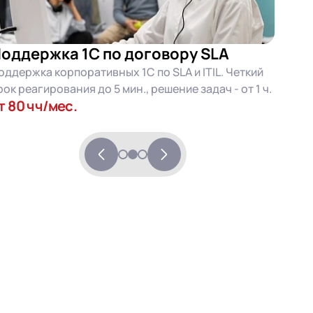
оддержка 1С по договору SLA
оддержка корпоративных 1С по SLA и ITIL. Четкий
рок реагирования до 5 мин., решение задач - от 1 ч.
т 80 чч/мес.