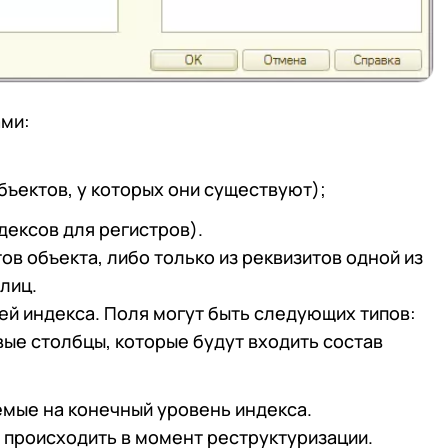
 телефона
 телефона
Продолжить покупки
Отправить
Отправить
работку
Персональных данных
в соответствии с
Поли
ами:
работку
Персональных данных
в соответствии с
Поли
Отправить
бъектов, у которых они существуют);
работку
Персональных данных
в соответствии с
Поли
дексов для регистров).
ов объекта, либо только из реквизитов одной из
лиц.
й индекса. Поля могут быть следующих типов:
ые столбцы, которые будут входить состав
емые на конечный уровень индекса.
 происходить в момент реструктуризации.