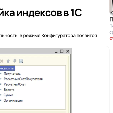
йка индексов в 1С
П
П
с
ьность, в режиме Конфигуратора появится
о