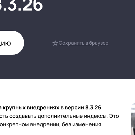
8.3.26
нтооборот 8
е финансами (FRP)
ение холдингом
сист
цию
Сохранить в браузер
а крупных внедрениях в версии 8.3.26
ть создавать дополнительные индексы. Это
конкретном внедрении, без изменения