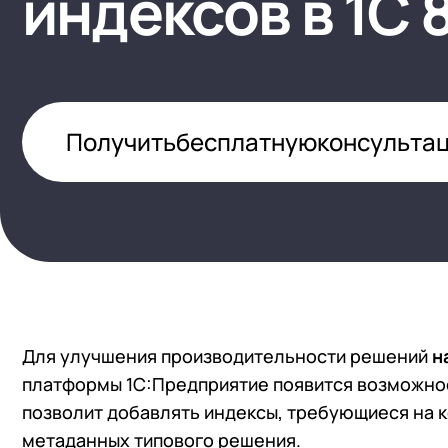
индексов в 1С 
1С:Докуме
(HRM)
1С:Комплексная автоматизация
Управлени
Бизнес-аналитика (BI)
1С:ERP Управление предприятием
1С:Управл
Импортозамещение на 1С
1С:ERP Управление холдингом
WA:Финан
Получить
бесплатную
консульта
Все задачи автоматизации
1С:Корпорация
1С:УПП
Для улучшения производительности решений
н
платформы 1С:Предприятие появится возможнос
позволит добавлять индексы, требующиеся на 
метаданных типового решения.