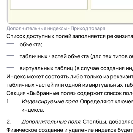
+7
Номер
+7
Номер
Перейти в корзину
Дополнительные индексы - Приход товара
Я даю согласие на об
Список доступных полей заполняется реквизит
Конфиденциальности
Я даю согласие на об
объекта;
Конфиденциальности
табличных частей объекта (для тех типов о
Я даю согласие на об
виртуальных таблиц (в случае создания ин
Конфиденциальности
Индекс может состоять либо только из реквизит
табличных частей или одной из виртуальных таб
Секция «Выбранные поля» содержит список поле
Индексируемые поля
. Определяют ключев
индекса.
Дополнительные поля
. Столбцы, добавля
Физическое создание и удаление индекса будет