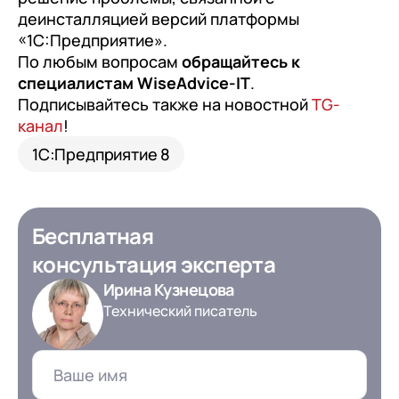
деинсталляцией версий платформы
«1С:Предприятие».
По любым вопросам
обращайтесь к
специалистам WiseAdvice-IT
.
Подписывайтесь также на новостной
TG-
канал
!
1С:Предприятие 8
Бесплатная
консультация эксперта
Ирина Кузнецова
Технический писатель
+7
Номер телефона
+7
Номер телефона
Перейти в корзину