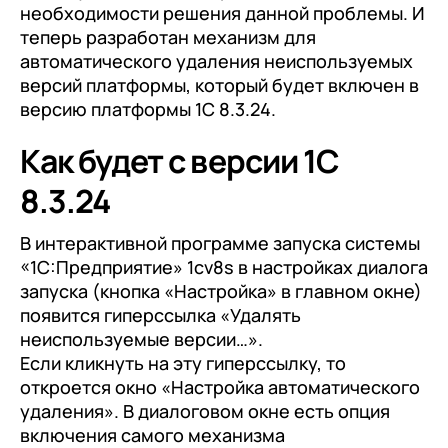
клиентами (CRM)
необходимости решения данной проблемы. И
теперь разработан механизм для
1С:CRM
автоматического удаления неиспользуемых
Лицензии 1С
версий платформы, который будет включен в
версию платформы 1С 8.3.24.
Сервисы 1С
Как будет с версии 1С
1С-ЭДО
8.3.24
1С:Контрагент
1С-Отчетность
В интерактивной программе запуска системы
«1С:Предприятие» 1cv8s в настройках диалога
1С:Фреш
запуска (кнопка «Настройка» в главном окне)
Доки 1С
появится гиперссылка «Удалять
неиспользуемые версии…».
Если кликнуть на эту гиперссылку, то
откроется окно «Настройка автоматического
удаления». В диалоговом окне есть опция
включения самого механизма