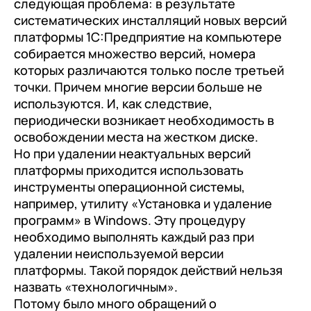
следующая проблема: в результате
документооборот (КЭДО)
Контакты
систематических инсталляций новых версий
Переход с Terrasoft CRM на 1С:CRM или
Прочие отрасли
Релокация
1С:Кабинет сотрудника
1С-Битрикс 24
платформы 1С:Предприятие на компьютере
Грейды
собирается множество версий, номера
Внутренний документооборот (СЭД)
которых различаются только после третьей
Истории успеха
1С:Документооборот 8
точки. Причем многие версии больше не
Отзывы сотрудников
используются. И, как следствие,
Управление финансами (FRP)
периодически возникает необходимость в
1С:Управление холдингом
освобождении места на жестком диске.
Но при удалении неактуальных версий
WA:Финансист
платформы приходится использовать
инструменты операционной системы,
Отраслевые решения
например, утилиту «Установка и удаление
Легкая логистика
программ» в Windows. Эту процедуру
необходимо выполнять каждый раз при
Бизнес-аналитика (BI)
удалении неиспользуемой версии
платформы. Такой порядок действий нельзя
1С:Аналитика
назвать «технологичным».
Управление взаимоотношениями с
Потому было много обращений о