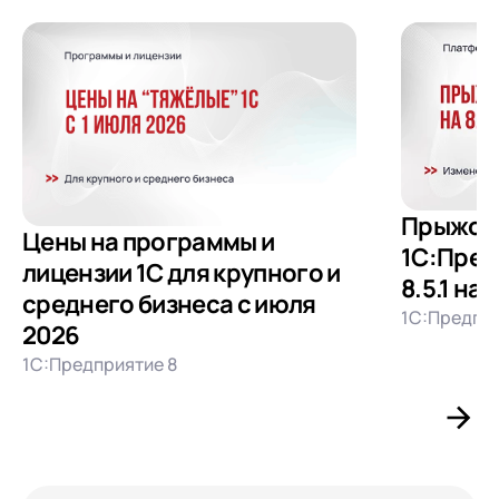
Прыжок
Цены на программы и
1С:Пред
лицензии 1С для крупного и
8.5.1 на 
среднего бизнеса с июля
1С:Предпри
2026
1С:Предприятие 8