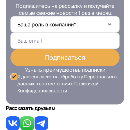
Подпишитесь на рассылку и получайте
самые свежие новости 1 раз в месяц
Ваша роль в компании*
+7
Номер телефона
+7
Номер телефона
Подписаться
Перейти в корзину
+7
Номер телефона
Узнать преимущества подписки
Отправить
Я даю согласие на обработку
Персональных
Продолжить покупки
Отправить
данных
в соответствии с
Политикой
Я даю согласие на обработку
Персональных
Конфиденциальности
данных
в соответствии с
Политикой
Я даю согласие на обработку
Персональных
Конфиденциальности
данных
в соответствии с
Политикой
Отправить
Рассказать друзьям
Конфиденциальности
Я даю согласие на обработку
Персональных
данных
в соответствии с
Политикой