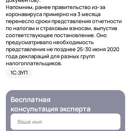
документов).
клиентами (CRM)
Напомним, ранее правительство из-за
1С:CRM
коронавируса примерно на 3 месяца
перенесло сроки представления отчетности
Лицензии 1С
по налогам и страховым взносам, выпустив
соответствующее постановление. Оно
Сервисы 1С
предусматривало необходимость
1С-ЭДО
представления не позднее 25-30 июня 2020
года деклараций для разных групп
1С:Контрагент
налогоплательщиков.
1С-Отчетность
1С:ЗУП
1С:Фреш
Доки 1С
Бесплатная
консультация эксперта