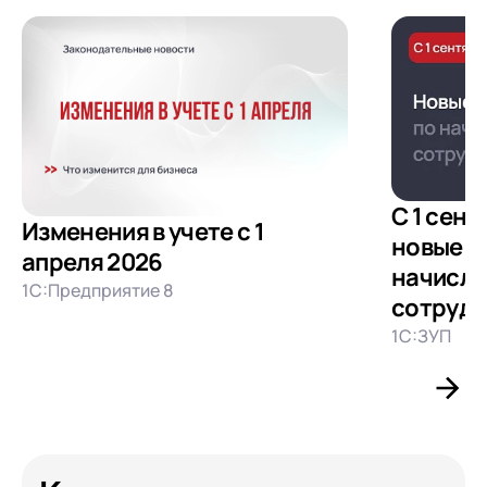
С 1 сент
Изменения в учете с 1
новые т
апреля 2026
начисле
1С:Предприятие 8
сотруд
1С:ЗУП