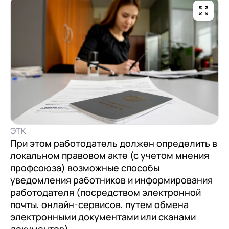
документооборот (КЭДО)
Контакты
Переход с Terrasoft CRM на 1С:CRM или
Прочие отрасли
Релокация
1С:Кабинет сотрудника
1С-Битрикс 24
Грейды
Внутренний документооборот (СЭД)
Истории успеха
1С:Документооборот 8
Отзывы сотрудников
Управление финансами (FRP)
1С:Управление холдингом
WA:Финансист
ЭТК
Отраслевые решения
При этом работодатель должен определить в
локальном правовом акте (с учетом мнения
Легкая логистика
профсоюза) возможные способы
уведомления работников и информирования
Бизнес-аналитика (BI)
работодателя (посредством электронной
1С:Аналитика
почты, онлайн-сервисов, путем обмена
электронными документами или сканами
Управление взаимоотношениями с