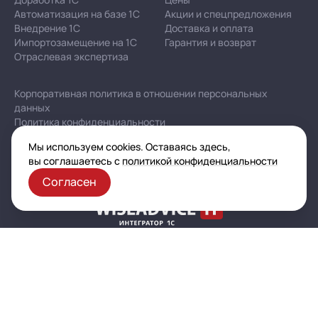
Автоматизация на базе 1С
Акции и спецпредложения
Внедрение 1С
Доставка и оплата
Импортозамещение на 1С
Гарантия и возврат
Отраслевая экспертиза
Корпоративная политика в отношении персональных
данных
Политика конфиденциальности
Публичная оферта
Мы используем cookies. Оставаясь здесь,
Карта сайта
вы соглашаетесь с
политикой конфиденциальности
Согласен
© 2003–2026 ООО «Автоматизация — услуги и проекты»
(ИНН 7721601681, ОГРН 1077761925493, ОКВЭД 62.02)
Все указанные на сайте цены носят информационный характер
и не являются публичной офертой (ст. 437 ГК РФ)