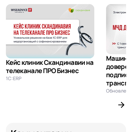
Машино
Кейс клиник Скандинавии на
доверен
телеканале ПРО Бизнес
подписа
1С:ERP
транспо
Обновлени