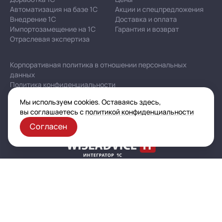
Автоматизация на базе 1С
Акции и спецпредложения
Внедрение 1С
Доставка и оплата
Импортозамещение на 1С
Гарантия и возврат
Отраслевая экспертиза
Корпоративная политика в отношении персональных
данных
Политика конфиденциальности
Публичная оферта
Мы используем cookies. Оставаясь здесь,
Карта сайта
вы соглашаетесь с
политикой конфиденциальности
Согласен
© 2003–2026 ООО «Автоматизация — услуги и проекты»
(ИНН 7721601681, ОГРН 1077761925493, ОКВЭД 62.02)
Все указанные на сайте цены носят информационный характер
и не являются публичной офертой (ст. 437 ГК РФ)