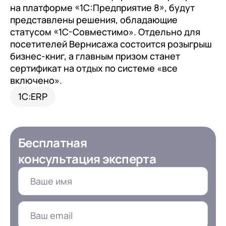
клиентами (CRM)
на платформе «1С:Предприятие 8», будут
представлены решения, обладающие
1С:CRM
статусом «1С-Совместимо». Отдельно для
Лицензии 1С
посетителей Вернисажа состоится розыгрыш
бизнес-книг, а главным призом станет
Сервисы 1С
сертификат на отдых по системе «все
включено».
1С-ЭДО
1С:ERP
1С:Контрагент
1С-Отчетность
1С:Фреш
Бесплатная
Доки 1С
консультация эксперта