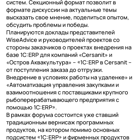
документооборот (КЭДО)
систем. Секционный формат позволит в
Контакты
формате дискуссии на актуальные темы
Переход с Terrasoft CRM на 1С:CRM или
Прочие отрасли
Релокация
1С:Кабинет сотрудника
1С-Битрикс 24
высказать свое мнение, поделиться опытом,
Грейды
обсудить проблемы и победы.
Внутренний документооборот (СЭД)
Планируются доклады представителей
Истории успеха
1С:Документооборот 8
WiseAdvice и руководителей проектов со
Отзывы сотрудников
стороны заказчиков о проектах внедрения на
Управление финансами (FRP)
базе 1С:ERP для компаний «Cersanit» и
1С:Управление холдингом
«Остров Аквакультура» – «1С:ERP в Cersanit –
от поступления заказа до отгрузки.
WA:Финансист
Внедрение в условиях работы на удаленке» и
«Автоматизация управления закупками и
Отраслевые решения
взаимоотношения с поставщиками крупного
Легкая логистика
рыбоперерабатывающего предприятия с
помощью 1С:ERP».
Бизнес-аналитика (BI)
В рамках форума состоится уже ставший
1С:Аналитика
традиционным вернисаж программных
продуктов, на котором помимо основных
Управление взаимоотношениями с
подсистем «1С:ERP» и фирменных продуктов