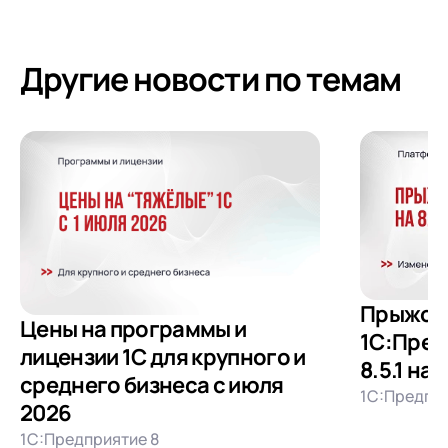
Другие новости по темам
Прыжок
Цены на программы и
1С:Пред
лицензии 1С для крупного и
8.5.1 на 
среднего бизнеса с июля
1С:Предпри
2026
1С:Предприятие 8