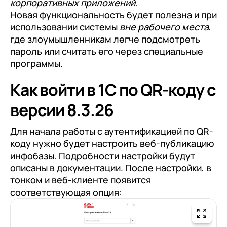
корпоративных приложений
.
документооборот (КЭДО)
Контакты
Новая функциональность будет полезна и при
Переход с Terrasoft CRM на 1С:CRM или
Прочие отрасли
Релокация
1С:Кабинет сотрудника
1С-Битрикс 24
использовании системы
вне рабочего места
,
Грейды
где злоумышленникам легче подсмотреть
Внутренний документооборот (СЭД)
пароль или считать его через специальные
Истории успеха
1С:Документооборот 8
программы.
Отзывы сотрудников
Управление финансами (FRP)
Как войти в 1С по QR-коду с
1С:Управление холдингом
версии 8.3.26
WA:Финансист
Для начала работы с аутентификацией по QR-
Отраслевые решения
коду нужно будет настроить веб-публикацию
инфобазы. Подробности настройки будут
Легкая логистика
описаны в документации. После настройки, в
Бизнес-аналитика (BI)
тонком и веб-клиенте появится
соответствующая опция:
1С:Аналитика
Управление взаимоотношениями с