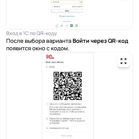
клиентами (CRM)
1С:CRM
Лицензии 1С
Вход в 1С по QR-коду
Сервисы 1С
После выбора варианта
Войти через QR-код
появится окно с кодом.
1С-ЭДО
1С:Контрагент
1С-Отчетность
1С:Фреш
Доки 1С