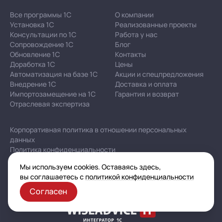
Все программы 1С
О компании
Установка 1С
Реализованные проекты
Консультации по 1С
Работа у нас
Сопровождение 1С
Блог
Обновление 1С
Контакты
Доработка 1С
Цены
Автоматизация на базе 1С
Акции и спецпредложения
Внедрение 1С
Доставка и оплата
Импортозамещение на 1С
Гарантия и возврат
Отраслевая экспертиза
Корпоративная политика в отношении персональных
данных
Политика конфиденциальности
Публичная оферта
Мы используем cookies. Оставаясь здесь,
Карта сайта
вы соглашаетесь с
политикой конфиденциальности
Согласен